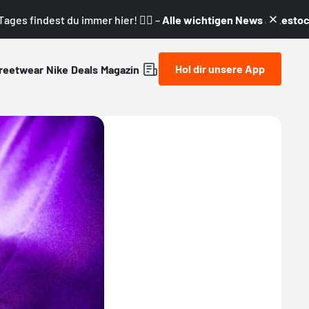
ages findest du immer hier! 👇🏼 –
Alle wichtigen News & Restock
Hol dir unsere App
reetwear
Nike
Deals
Magazin