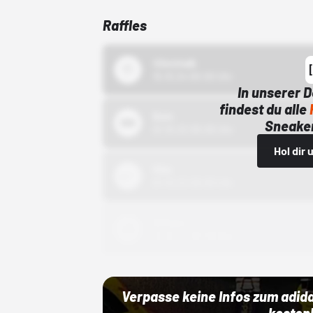
Raffles
43einhalb
15.10.24 00:00 Uhr
In unserer 
findest du alle
Bstn
Sneaker
01.10.22 00:00 Uhr
Hol dir
Nike
01.10.22 00:00 Uhr
Adidas
01.10.22 00:00 Uhr
Verpasse keine Infos zum adid