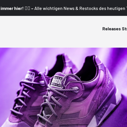
mmer hier! 👇🏼 –
Alle wichtigen News & Restocks des heutigen T
Releases
St