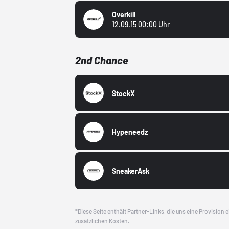
Overkill
12.09.15 00:00 Uhr
2nd Chance
StockX
Hypeneedz
SneakerAsk
*Diese Seite enthält Partner-Links, die uns eine Provision
zusätzlichen Kosten.