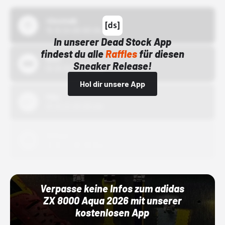
43einhalb
15.10.24 00:00 Uhr
In unserer Dead Stock App
findest du alle
Raffles
für diesen
Bstn
Sneaker Release!
01.10.22 00:00 Uhr
Hol dir unsere App
Nike
01.10.22 00:00 Uhr
Adidas
01.10.22 00:00 Uhr
Verpasse keine Infos zum adidas
ZX 8000 Aqua 2026 mit unserer
kostenlosen App