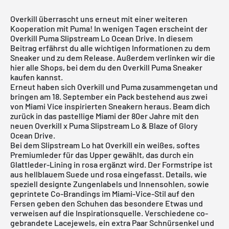
Overkill überrascht uns erneut mit einer weiteren
Kooperation mit Puma! In wenigen Tagen erscheint der
Overkill Puma Slipstream Lo Ocean Drive. In diesem
Beitrag erfährst du alle wichtigen Informationen zu dem
Sneaker und zu dem Release. Außerdem verlinken wir die
hier alle Shops, bei dem du den Overkill Puma Sneaker
kaufen kannst.
Erneut haben sich Overkill und Puma zusammengetan und
bringen am 18. September ein Pack bestehend aus zwei
von Miami Vice inspirierten Sneakern heraus. Beam dich
zurück in das pastellige Miami der 80er Jahre mit den
neuen Overkill x Puma Slipstream Lo & Blaze of Glory
Ocean Drive.
Bei dem Slipstream Lo hat Overkill ein weißes, softes
Premiumleder für das Upper gewählt, das durch ein
Glattleder-Lining in rosa ergänzt wird. Der Formstripe ist
aus hellblauem Suede und rosa eingefasst. Details, wie
speziell designte Zungenlabels und Innensohlen, sowie
geprintete Co-Brandings im Miami-Vice-Stil auf den
Fersen geben den Schuhen das besondere Etwas und
verweisen auf die Inspirationsquelle. Verschiedene co-
gebrandete Lacejewels, ein extra Paar Schnürsenkel und