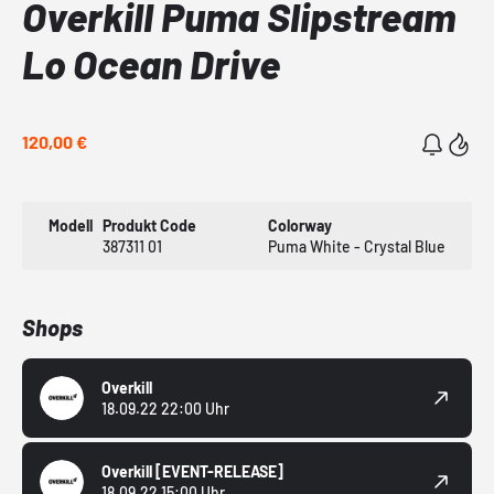
Overkill Puma Slipstream
Lo Ocean Drive
120,00 €
Modell
Produkt Code
Colorway
387311 01
Puma White - Crystal Blue
Shops
Overkill
18.09.22 22:00 Uhr
Overkill
[EVENT-RELEASE]
18.09.22 15:00 Uhr