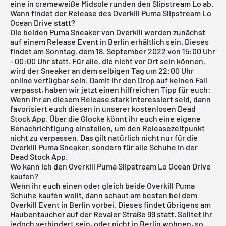
eine in cremeweiße Midsole runden den Slipstream Lo ab.
Wann findet der Release des Overkill Puma Slipstream Lo
Ocean Drive statt?
Die beiden Puma Sneaker von Overkill werden zunächst
auf einem Release Event in Berlin erhältlich sein. Dieses
findet am Sonntag, dem 18. September 2022 von 15:00 Uhr
- 00:00 Uhr statt. Für alle, die nicht vor Ort sein können,
wird der Sneaker an dem selbigen Tag um 22:00 Uhr
online verfügbar sein. Damit ihr den Drop auf keinen Fall
verpasst, haben wir jetzt einen hilfreichen Tipp für euch:
Wenn ihr an diesem Release stark interessiert seid, dann
favorisiert euch diesen in unserer
kostenlosen Dead
Stock App
. Über die Glocke könnt ihr euch eine eigene
Benachrichtigung einstellen, um den Releasezeitpunkt
nicht zu verpassen. Das gilt natürlich nicht nur für die
Overkill Puma Sneaker, sondern für alle Schuhe in der
Dead Stock App.
Wo kann ich den Overkill Puma Slipstream Lo Ocean Drive
kaufen?
Wenn ihr euch einen oder gleich beide Overkill Puma
Schuhe kaufen wollt, dann schaut am besten bei dem
Overkill Event in Berlin vorbei. Dieses findet übrigens am
Haubentaucher auf der Revaler Straße 99 statt. Solltet ihr
jedoch verhindert sein, oder nicht in Berlin wohnen, so