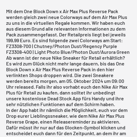
Mit dem One Block Down x Air Max Plus Reverse Pack
werden gleich zwei neue Colorways auf dem Air Max Plus
zu uns in die virtuellen Regale kommen. Wir haben euch
aus diesem Grund alle relevanten Informationen zu dem
Pack zusammengefasst. Der Retailpreis liegt bei jeweils
199,99 Euro. Es sind folgende zwei Colorways am Start:
FZ3308-700 | Chutney/Photon Dust/Regency Purple
FZ3308-400 | Light Photo Blue/Photon Dust/Aurora Green
Ab wann ist der neue Nike Sneaker für Retail erhältlich?
Es wird zum Glück nicht mehr lange dauern, bis das One
Block Down x Air Max Plus Reverse Pack in den hier
verlinkten Shops droppen wird. Die zwei Sneakere
werden bereits morgen, am 05. Oktober 2024 um 09:00
Uhr released. Falls ihr also vorhabt euch den Nike Air Max
Plus für Retail zu kaufen, dann solltet ihr unbedingt
unsere
kostenlose Dead Stock App
fürs Handy und ihre
sehr nützlichen Funktionen auf dem Schirm haben.
In der App habt ihr nämlich die Möglichkeit, euch vor dem
Drop eurer Lieblingssneaker, wie dem Nike Air Max Plus
Reverse Grape, einen Releasereminder zu aktivieren.
Dafür müsst ihr nur auf das Glocken-Symbol klicken und
entscheidet euch dann für den Zeitpunkt, an dem ihr am