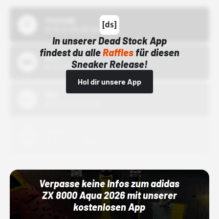
43einhalb
15.10.24 00:00 Uhr
In unserer Dead Stock App
findest du alle
Raffles
für diesen
Bstn
Sneaker Release!
01.10.22 00:00 Uhr
Hol dir unsere App
Nike
01.10.22 00:00 Uhr
Adidas
01.10.22 00:00 Uhr
Verpasse keine Infos zum adidas
ZX 8000 Aqua 2026 mit unserer
kostenlosen App