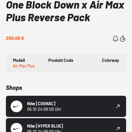
One Block Down x Air Max
Plus Reverse Pack
200,00 €
Modell
Produkt Code
Colorway
Air Max Plus
Shops
Nike
[COGNAC]
05.10.24 09:00 Uhr
Nike
[HYPER BLUE]
05.10.24 09:00 Uhr