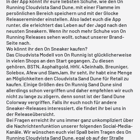
In der App könnt ihr eure liebsten Schuhe, wie den On
Running Cloudvista Sand Dune, mit einer Flamme im
persönlichen Bereich speichern und mit der Glocke
Releasereminder einstellen. Also ladet euch die App
runter, die erleichtert das Leben auf der Jagd nach den
neusten Sneakern. Wenn ihr noch mehr Schuhe von
On
Running
Releases sehen wollt, schaut unserer Brand-
Seite nach.
Wo könnt ihr den On Sneaker kaufen?
Das Cloudvista Modell von On Runnig ist glücklicherweise
in vielen Shops an den Start gegangen. Zu diesen
gehören, BSTN, Asphaltgold, HHV, 43einhalb, Breuniger,
Solebox, Afew und SlamJam. Ihr seht, ihr habt eine Menge
an Möglichkeiten den Cloudvista Sand Dune für Retail zu
kaufen. Einige Größen des On Runnig Sand Dune sind
allerdings schon vergriffen und daher empfehlen wir euch
nicht zu lange zu zögern, denn sonst ist der Sand Dune
Colorway vergriffen. Falls ihr euch noch für andere
Sneaker-Releases interessiert, die findet ihr bei uns in
der
Releaseübersicht
.
Bei Fragen erreicht ihr uns immer ganz unkompliziert über
die Nachrichtenfunktion unserer folgenden Social-Media-
Kanäle. Wir wünschen euch viel Spaß beim Tragen des On
Running Cloudvista Sand Dune, egal ob auf der Straße