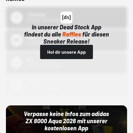
43einhalb
15.10.24 00:00 Uhr
In unserer Dead Stock App
findest du alle
Raffles
für diesen
Bstn
Sneaker Release!
01.10.22 00:00 Uhr
Hol dir unsere App
Nike
01.10.22 00:00 Uhr
Adidas
01.10.22 00:00 Uhr
Verpasse keine Infos zum adidas
ZX 8000 Aqua 2026 mit unserer
kostenlosen App