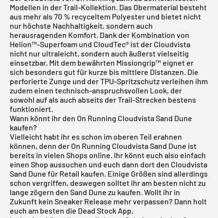
Modellen in der Trail-Kollektion. Das Obermaterial besteht
aus mehr als 70 % recyceltem Polyester und bietet nicht
nur höchste Nachhaltigkeit, sondern auch
herausragenden Komfort. Dank der Kombination von
Helion™-Superfoam und CloudTec® ist der Cloudvista
nicht nur ultraleicht, sondern auch äußerst vielseitig
einsetzbar. Mit dem bewährten Missiongrip™ eignet er
sich besonders gut für kurze bis mittlere Distanzen. Die
perforierte Zunge und der TPU-Spritzschutz verleihen ihm
zudem einen technisch-anspruchsvollen Look, der
sowohl auf als auch abseits der Trail-Strecken bestens
funktioniert.
Wann könnt ihr den On Running Cloudvista Sand Dune
kaufen?
Vielleicht habt ihr es schon im oberen Teil erahnen
können, denn der On Running Cloudvista Sand Dune ist
bereits in vielen Shops online. Ihr könnt euch also einfach
einen Shop aussuchen und euch dann dort den Cloudvista
Sand Dune für Retail kaufen. Einige Größen sind allerdings
schon vergriffen, deswegen solltet ihr am besten nicht zu
lange zögern den Sand Dune zu kaufen. Wollt ihr in
Zukunft kein Sneaker Release mehr verpassen? Dann holt
euch am besten die
Dead Stock App
.