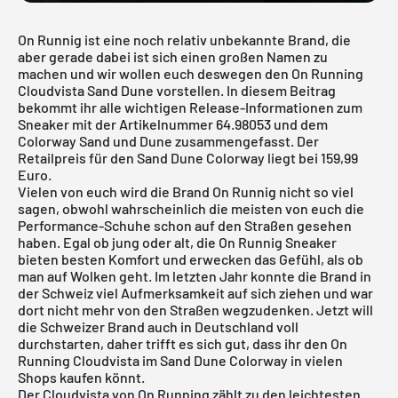
On Runnig ist eine noch relativ unbekannte Brand, die
aber gerade dabei ist sich einen großen Namen zu
machen und wir wollen euch deswegen den On Running
Cloudvista Sand Dune vorstellen. In diesem Beitrag
bekommt ihr alle wichtigen Release-Informationen zum
Sneaker mit der Artikelnummer 64.98053 und dem
Colorway Sand und Dune zusammengefasst. Der
Retailpreis für den Sand Dune Colorway liegt bei 159,99
Euro.
Vielen von euch wird die Brand On Runnig nicht so viel
sagen, obwohl wahrscheinlich die meisten von euch die
Performance-Schuhe schon auf den Straßen gesehen
haben. Egal ob jung oder alt, die On Runnig Sneaker
bieten besten Komfort und erwecken das Gefühl, als ob
man auf Wolken geht. Im letzten Jahr konnte die Brand in
der Schweiz viel Aufmerksamkeit auf sich ziehen und war
dort nicht mehr von den Straßen wegzudenken. Jetzt will
die Schweizer Brand auch in Deutschland voll
durchstarten, daher trifft es sich gut, dass ihr den On
Running Cloudvista im Sand Dune Colorway in vielen
Shops kaufen könnt.
Der Cloudvista von
On Running
zählt zu den leichtesten