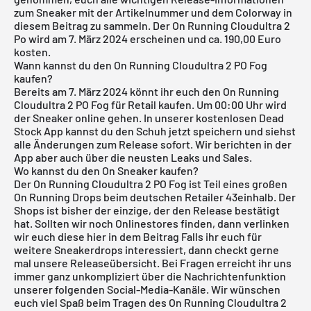
zum Sneaker mit der Artikelnummer und dem Colorway in
diesem Beitrag zu sammeln. Der On Running Cloudultra 2
Po wird am 7. März 2024 erscheinen und ca. 190,00 Euro
kosten.
Wann kannst du den On Running Cloudultra 2 PO Fog
kaufen?
Bereits am 7. März 2024 könnt ihr euch den On Running
Cloudultra 2 PO Fog für Retail kaufen. Um 00:00 Uhr wird
der Sneaker online gehen. In unserer
kostenlosen Dead
Stock App
kannst du den Schuh jetzt speichern und siehst
alle Änderungen zum Release sofort. Wir berichten in der
App aber auch über die neusten Leaks und Sales.
Wo kannst du den On Sneaker kaufen?
Der On Running Cloudultra 2 PO Fog ist Teil eines großen
On Running Drops beim deutschen Retailer 43einhalb. Der
Shops ist bisher der einzige, der den Release bestätigt
hat. Sollten wir noch Onlinestores finden, dann verlinken
wir euch diese hier in dem Beitrag Falls ihr euch für
weitere Sneakerdrops interessiert, dann checkt gerne
mal unsere
Releaseübersicht
. Bei Fragen erreicht ihr uns
immer ganz unkompliziert über die Nachrichtenfunktion
unserer folgenden Social-Media-Kanäle. Wir wünschen
euch viel Spaß beim Tragen des On Running Cloudultra 2