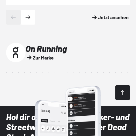
Jetzt ansehen
On Running
Zur Marke
Hol dir die neuesten Sneaker- und
Streetwear-Brands mit der Dead