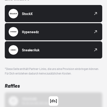
StockX
Hypeneedz
SneakerAsk
*Diese Seite enthält Partner-Links, die uns eine Provision einbringen können.
Für Dich entstehen dadurch keine zusätzlichen Kosten.
Raffles
43einhalb
15.10.24 00:00 Uhr