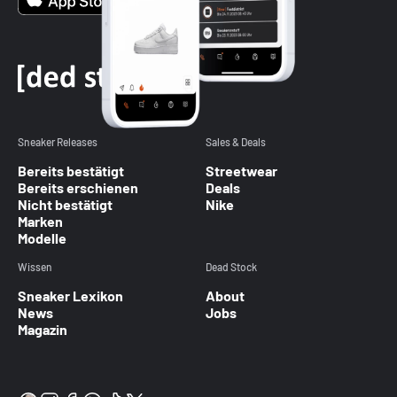
Sneaker Releases
Sales & Deals
Bereits bestätigt
Streetwear
Bereits erschienen
Deals
Nicht bestätigt
Nike
Marken
Modelle
Wissen
Dead Stock
Sneaker Lexikon
About
News
Jobs
Magazin