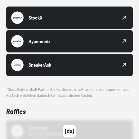
StockX
Hypeneedz
SneakerAsk
*Diese Seite enthält Partner-Links, die uns eine Provision einbringen können.
Für Dich entstehen dadurch keine zusätzlichen Kosten.
Raffles
43einhalb
15.10.24 00:00 Uhr