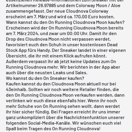
Artikelnummer 26.97885 und dem Colorway Moon / Aloe
zusammengefasst. Der neue Cloudnova Colorway
erscheint am 7. März und wird ca. 170,00 Euro kosten.
Wann kannst du den On Running Cloudnova Moon kaufen?
Erscheinen wird der On Running Cloudnova Moon bereits
am 7. März 2024, und zwar um 00:00 Uhr. Damit ihr den
Drop des Cloudnova Moon nicht verpassen werdet,
favorisiert euch den Schuh in unser
kostenlosen Dead
Stock App
fürs Handy. Der Sneaker landet in einer eigenen
Übersicht, die ihr mit einem Klick aufrufen könnt.
Außerdem verpasst ihr ab jetzt keine Updates zum On
Running Cloudnova mehr. Wir berichten in der App aber
auch über die neusten Leaks und Sales.
Wo kannst du den On Sneaker kaufen?
Kaufen kannst du den Cloudnova Moon aktuell nur bei
43einhalb. Sollten wir noch weitere Retailer finden, die
den On Running Cloudnova Moon verkaufen werden, dann
verlinken wir euch diese ebenfalls hier. Wenn ihr noch
mehr Schuhe von
On Running
sehen wollt, dann werdet
ihr
hier
sicher fündig. Bei Fragen erreicht ihr uns immer
ganz unkompliziert über die Nachrichtenfunktion unserer
folgenden Social-Media-Kanäle. Wir wünschen euch viel
Spaß beim Tragen des On Running Cloudnova!