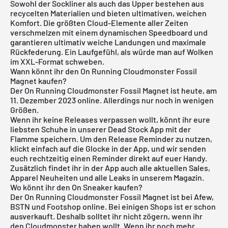
Sowohl der Sockliner als auch das Upper bestehen aus
recycelten Materialien und bieten ultimativen, weichen
Komfort. Die größten Cloud-Elemente aller Zeiten
verschmelzen mit einem dynamischen Speedboard und
garantieren ultimativ weiche Landungen und maximale
Rückfederung. Ein Laufgefühl, als würde man auf Wolken
im XXL-Format schweben.
Wann könnt ihr den On Running Cloudmonster Fossil
Magnet kaufen?
Der On Running Cloudmonster Fossil Magnet ist heute, am
11. Dezember 2023 online. Allerdings nur noch in wenigen
Größen.
Wenn ihr keine Releases verpassen wollt, könnt ihr eure
liebsten Schuhe in unserer
Dead Stock App
mit der
Flamme speichern. Um den Release Reminder zu nutzen,
klickt einfach auf die Glocke in der App, und wir senden
euch rechtzeitig einen Reminder direkt auf euer Handy.
Zusätzlich findet ihr in der App auch alle aktuellen Sales,
Apparel Neuheiten und alle Leaks in unserem Magazin.
Wo könnt ihr den On Sneaker kaufen?
Der On Running Cloudmonster Fossil Magnet ist bei Afew,
BSTN und Footshop online. Bei einigen Shops ist er schon
ausverkauft. Deshalb solltet ihr nicht zögern, wenn ihr
den Cloudmonster haben wollt. Wenn ihr noch mehr