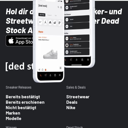
Hol dir die neuesten Sneaker- und
Streetwear-Brands mit der Dead
Stock App
Sneaker Releases
Sales & Deals
Bereits bestätigt
Streetwear
Bereits erschienen
Deals
Nicht bestätigt
Nike
Marken
Modelle
Wissen
Dead Stock