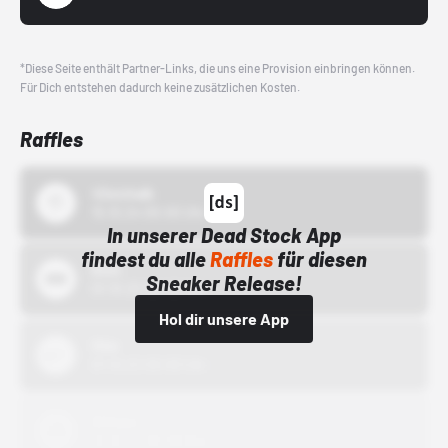
*Diese Seite enthält Partner-Links, die uns eine Provision einbringen können.
Für Dich entstehen dadurch keine zusätzlichen Kosten.
Raffles
43einhalb
15.10.24 00:00 Uhr
In unserer Dead Stock App
findest du alle
Raffles
für diesen
Bstn
Sneaker Release!
01.10.22 00:00 Uhr
Hol dir unsere App
Nike
01.10.22 00:00 Uhr
Adidas
01.10.22 00:00 Uhr