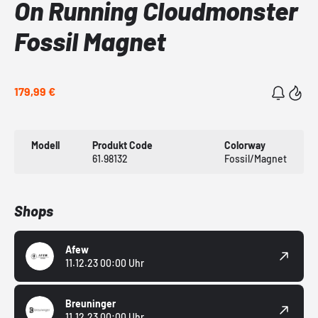
On Running Cloudmonster
Fossil Magnet
179,99 €
Modell
Produkt Code
Colorway
61.98132
Fossil/Magnet
Shops
Afew
11.12.23 00:00 Uhr
Breuninger
11.12.23 00:00 Uhr