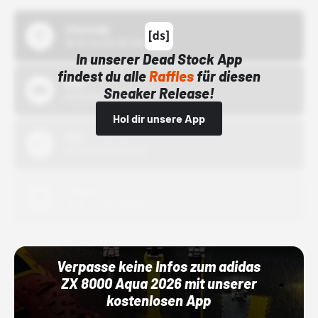
43einhalb
15.10.24 00:00 Uhr
In unserer Dead Stock App
findest du alle
Raffles
für diesen
Bstn
Sneaker Release!
01.10.22 00:00 Uhr
Hol dir unsere App
Nike
01.10.22 00:00 Uhr
Adidas
01.10.22 00:00 Uhr
Verpasse keine Infos zum adidas
ZX 8000 Aqua 2026 mit unserer
kostenlosen App