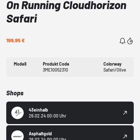
On Running Cloudhorizon
Safari
199,95 €
Modell
Produkt Code
Colorway
3ME10052310
Safari/Olive
Shops
43einhalb
26.02.24 00:00 Uhr
Asphaltgold
26.02.24 00:00 Uhr