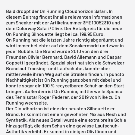
Bald droppt der On Running Cloudhorizon Safari. In
diesem Beitrag findet ihr alle relevanten Informationen
zum Sneaker mit der Artikelnummer 3ME10052310 und
dem Colorway Safari/Olive. Der Retailpreis für die neue
On Running Silhouette liegt bei ca. 199,95 Euro.
On Running
hat die letzten Jahre richtig abgeräumt und
wird immer beliebter auf dem Sneakermarkt und zwar in
jeder Bubble. Die Brand wurde 2010 von den drei
Freunden Olivier Bernhard, David Allemann und Caspar
Coppetti gegründet. Spezialisiert hat sich die Schweizer
Brand auf Tracking- und Laufschuhe, konnte aber
mittlerweile ihren Weg auf die Straßen finden. In puncto
Nachhaltigkeit ist On Running ganz oben mit dabei und
konnte sogar ein 100 % recycelbaren Schuh an den Start
bringen. Außerdem ist On Running mittlerweile Sponsor
des Tennisstar Roger Federer, der 2019 von Nike zu On
Running wechselte.
Der Cloudhorizon ist eine der neusten Silhouette er
Brand. Er kommt mit einem gewohnten Mix aus Mesh und
Synthetik. Als neues Detail wurde eine extra breite Sohle
hinzugefügt, die dem Schuh eine gewisse Laufschuh-
Ästhetik verleiht. Er kommt in einigen Olivtönen und