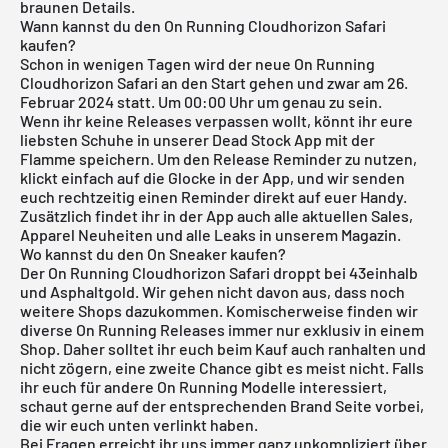
braunen Details.
Wann kannst du den On Running Cloudhorizon Safari
kaufen?
Schon in wenigen Tagen wird der neue On Running
Cloudhorizon Safari an den Start gehen und zwar am 26.
Februar 2024 statt. Um 00:00 Uhr um genau zu sein.
Wenn ihr keine Releases verpassen wollt, könnt ihr eure
liebsten Schuhe in unserer
Dead Stock App
mit der
Flamme speichern. Um den Release Reminder zu nutzen,
klickt einfach auf die Glocke in der App, und wir senden
euch rechtzeitig einen Reminder direkt auf euer Handy.
Zusätzlich findet ihr in der App auch alle aktuellen Sales,
Apparel Neuheiten und alle Leaks in unserem Magazin.
Wo kannst du den On Sneaker kaufen?
Der On Running Cloudhorizon Safari droppt bei 43einhalb
und Asphaltgold. Wir gehen nicht davon aus, dass noch
weitere Shops dazukommen. Komischerweise finden wir
diverse On Running Releases immer nur exklusiv in einem
Shop. Daher solltet ihr euch beim Kauf auch ranhalten und
nicht zögern, eine zweite Chance gibt es meist nicht. Falls
ihr euch für andere
On Running
Modelle interessiert,
schaut gerne auf der entsprechenden Brand Seite vorbei,
die wir euch unten verlinkt haben.
Bei Fragen erreicht ihr uns immer ganz unkompliziert über