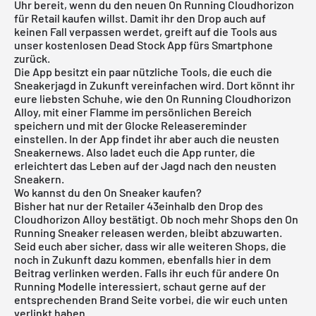
Uhr bereit, wenn du den neuen On Running Cloudhorizon
für Retail kaufen willst. Damit ihr den Drop auch auf
keinen Fall verpassen werdet, greift auf die Tools aus
unser
kostenlosen Dead Stock App
fürs Smartphone
zurück.
Die App besitzt ein paar nützliche Tools, die euch die
Sneakerjagd in Zukunft vereinfachen wird. Dort könnt ihr
eure liebsten Schuhe, wie den On Running Cloudhorizon
Alloy, mit einer Flamme im persönlichen Bereich
speichern und mit der Glocke Releasereminder
einstellen. In der App findet ihr aber auch die neusten
Sneakernews. Also ladet euch die App runter, die
erleichtert das Leben auf der Jagd nach den neusten
Sneakern.
Wo kannst du den On Sneaker kaufen?
Bisher hat nur der Retailer 43einhalb den Drop des
Cloudhorizon Alloy bestätigt. Ob noch mehr Shops den On
Running Sneaker releasen werden, bleibt abzuwarten.
Seid euch aber sicher, dass wir alle weiteren Shops, die
noch in Zukunft dazu kommen, ebenfalls hier in dem
Beitrag verlinken werden. Falls ihr euch für andere
On
Running
Modelle interessiert, schaut gerne auf der
entsprechenden Brand Seite vorbei, die wir euch unten
verlinkt haben.