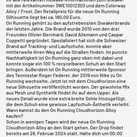
mit der Artikelnummer 3WE10012303 und dem Colorway
Alloy / Frost. Der Retailpreis für die neue On Running
Silhouette liegt bei ca. 180,00 Euro.
On Running
gehört zu den aufstrebensten Sneakerbrands
der letzten Jahre. Die Brand wurde 2010 von den drei
Freunden Olivier Bernhard, David Allemann und Caspar
Coppetti gegründet. Spezialisiert hat sich die Schweizer
Brand auf Tracking- und Laufschuhe, konnte aber
mittlerweile ihren Weg auf die Straßen finden. Im puncto
Nachhaltigkeit ist On Running ganz oben mit dabei und
konnte sogar ein 100 % recycelbaren Schuh an den Start
bringen. Außerdem ist On Running mittlerweile Sponsor
des Tennisstar Roger Federer, der 2019 von Nike zu On
Running wechselte. Jetzt ist mit dem Cloudhorizon eine
neue Silhouette veröffentlicht worden. Der gewohnte Mix
aus Mesh und Synthetik findet ihr auf dem Upper. Als
neues Detail wurde eine extra breite Sohle hinzugefügt,
die dem Schuh eine gewisse Laufschuh-Ästhetik verleiht.
Wann kannst du den On Running Cloudhorizon Alloy
kaufen?
Schon in wenigen Tagen wird der neue On Running
Cloudhorizon Alloy an den Start gehen. Der Drop findet
bereits am 26. Februar 2024 statt. Halte dich um 00:00