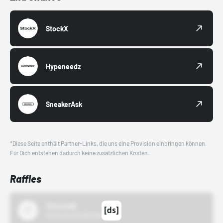
StockX
Hypeneedz
SneakerAsk
*Diese Seite enthält Partner-Links, die uns eine Provision einbringen können.
Für Dich entstehen dadurch keine zusätzlichen Kosten.
Raffles
43einhalb
15.10.24 00:00 Uhr