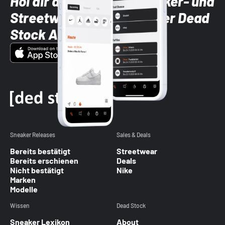
Hol dir die neuesten Sneaker- und
Streetwear-Brands mit der Dead
Stock App
Sneaker Releases
Sales & Deals
Bereits bestätigt
Streetwear
Bereits erschienen
Deals
Nicht bestätigt
Nike
Marken
Modelle
Wissen
Dead Stock
Sneaker Lexikon
About