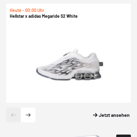
Heute - 00:00 Uhr
H
Hellstar x adidas Megaride S2 White
N
Jetzt ansehen