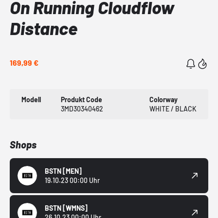
On Running Cloudflow
Distance
169,99 €
Modell
Produkt Code
Colorway
3MD30340462
WHITE / BLACK
Shops
BSTN
[MEN]
19.10.23 00:00 Uhr
BSTN
[WMNS]
26.10.23 00:00 Uhr