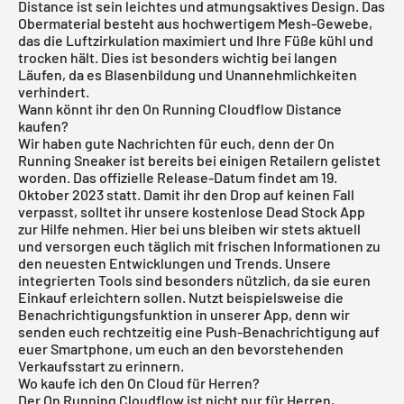
Distance ist sein leichtes und atmungsaktives Design. Das
Obermaterial besteht aus hochwertigem Mesh-Gewebe,
das die Luftzirkulation maximiert und Ihre Füße kühl und
trocken hält. Dies ist besonders wichtig bei langen
Läufen, da es Blasenbildung und Unannehmlichkeiten
verhindert.
Wann könnt ihr den On Running Cloudflow Distance
kaufen?
Wir haben gute Nachrichten für euch, denn der On
Running Sneaker ist bereits bei einigen Retailern gelistet
worden. Das offizielle Release-Datum findet am 19.
Oktober 2023 statt. Damit ihr den Drop auf keinen Fall
verpasst, solltet ihr unsere
kostenlose Dead Stock App
zur Hilfe nehmen. Hier bei uns bleiben wir stets aktuell
und versorgen euch täglich mit frischen Informationen zu
den neuesten Entwicklungen und Trends. Unsere
integrierten Tools sind besonders nützlich, da sie euren
Einkauf erleichtern sollen. Nutzt beispielsweise die
Benachrichtigungsfunktion in unserer App, denn wir
senden euch rechtzeitig eine Push-Benachrichtigung auf
euer Smartphone, um euch an den bevorstehenden
Verkaufsstart zu erinnern.
Wo kaufe ich den On Cloud für Herren?
Der On Running Cloudflow ist nicht nur für Herren,