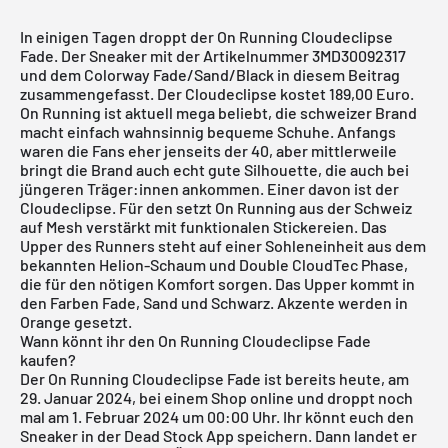
In einigen Tagen droppt der On Running Cloudeclipse
Fade. Der Sneaker mit der Artikelnummer 3MD30092317
und dem Colorway Fade/Sand/Black in diesem Beitrag
zusammengefasst. Der Cloudeclipse kostet 189,00 Euro.
On Running ist aktuell mega beliebt, die schweizer Brand
macht einfach wahnsinnig bequeme Schuhe. Anfangs
waren die Fans eher jenseits der 40, aber mittlerweile
bringt die Brand auch echt gute Silhouette, die auch bei
jüngeren Träger:innen ankommen. Einer davon ist der
Cloudeclipse. Für den setzt
On Running
aus der Schweiz
auf Mesh verstärkt mit funktionalen Stickereien. Das
Upper des Runners steht auf einer Sohleneinheit aus dem
bekannten Helion-Schaum und Double CloudTec Phase,
die für den nötigen Komfort sorgen. Das Upper kommt in
den Farben Fade, Sand und Schwarz. Akzente werden in
Orange gesetzt.
Wann könnt ihr den On Running Cloudeclipse Fade
kaufen?
Der On Running Cloudeclipse Fade ist bereits heute, am
29. Januar 2024, bei einem Shop online und droppt noch
mal am 1. Februar 2024 um 00:00 Uhr. Ihr könnt euch den
Sneaker in der
Dead Stock App
speichern. Dann landet er