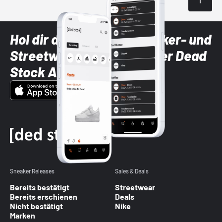
Hol dir die neuesten Sneaker- und
Streetwear-Brands mit der Dead
Stock App
Sneaker Releases
Sales & Deals
Bereits bestätigt
Streetwear
Bereits erschienen
Deals
Nicht bestätigt
Nike
Marken