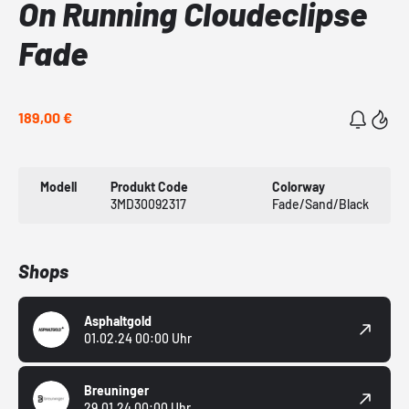
On Running Cloudeclipse
Fade
189,00 €
Modell
Produkt Code
Colorway
3MD30092317
Fade/Sand/Black
Shops
Asphaltgold
01.02.24 00:00 Uhr
Breuninger
29.01.24 00:00 Uhr