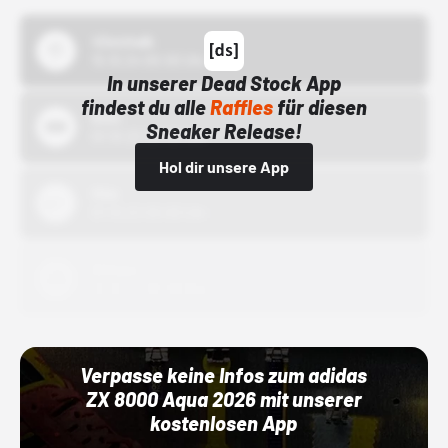
43einhalb
15.10.24 00:00 Uhr
In unserer Dead Stock App
findest du alle
Raffles
für diesen
Bstn
Sneaker Release!
01.10.22 00:00 Uhr
Hol dir unsere App
Nike
01.10.22 00:00 Uhr
Adidas
01.10.22 00:00 Uhr
Verpasse keine Infos zum adidas
ZX 8000 Aqua 2026 mit unserer
kostenlosen App