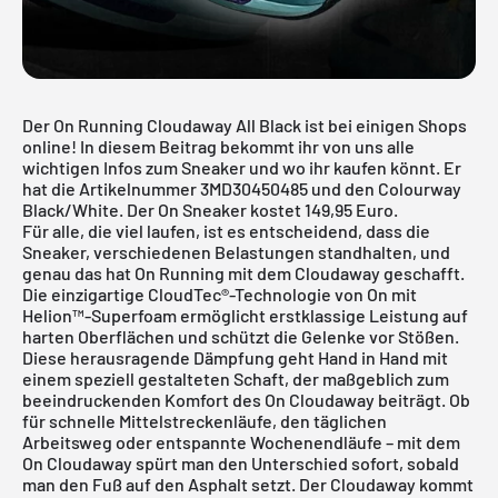
Der On Running Cloudaway All Black ist bei einigen Shops
online! In diesem Beitrag bekommt ihr von uns alle
wichtigen Infos zum Sneaker und wo ihr kaufen könnt. Er
hat die Artikelnummer 3MD30450485 und den Colourway
Black/White. Der On Sneaker kostet 149,95 Euro.
Für alle, die viel laufen, ist es entscheidend, dass die
Sneaker, verschiedenen Belastungen standhalten, und
genau das hat
On Running
mit dem Cloudaway geschafft.
Die einzigartige CloudTec®-Technologie von On mit
Helion™-Superfoam ermöglicht erstklassige Leistung auf
harten Oberflächen und schützt die Gelenke vor Stößen.
Diese herausragende Dämpfung geht Hand in Hand mit
einem speziell gestalteten Schaft, der maßgeblich zum
beeindruckenden Komfort des On Cloudaway beiträgt. Ob
für schnelle Mittelstreckenläufe, den täglichen
Arbeitsweg oder entspannte Wochenendläufe – mit dem
On Cloudaway spürt man den Unterschied sofort, sobald
man den Fuß auf den Asphalt setzt. Der Cloudaway kommt