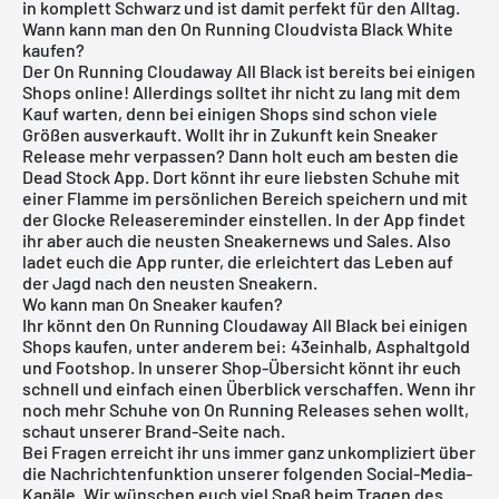
in komplett Schwarz und ist damit perfekt für den Alltag.
Wann kann man den On Running Cloudvista Black White
kaufen?
Der On Running Cloudaway All Black ist bereits bei einigen
Shops online! Allerdings solltet ihr nicht zu lang mit dem
Kauf warten, denn bei einigen Shops sind schon viele
Größen ausverkauft. Wollt ihr in Zukunft kein Sneaker
Release mehr verpassen? Dann holt euch am besten die
Dead Stock App
. Dort könnt ihr eure liebsten Schuhe mit
einer Flamme im persönlichen Bereich speichern und mit
der Glocke Releasereminder einstellen. In der App findet
ihr aber auch die neusten Sneakernews und Sales. Also
ladet euch die App runter, die erleichtert das Leben auf
der Jagd nach den neusten Sneakern.
Wo kann man On Sneaker kaufen?
Ihr könnt den On Running Cloudaway All Black bei einigen
Shops kaufen, unter anderem bei: 43einhalb, Asphaltgold
und Footshop. In unserer Shop-Übersicht könnt ihr euch
schnell und einfach einen Überblick verschaffen. Wenn ihr
noch mehr Schuhe von
On Running
Releases sehen wollt,
schaut unserer Brand-Seite nach.
Bei Fragen erreicht ihr uns immer ganz unkompliziert über
die Nachrichtenfunktion unserer folgenden Social-Media-
Kanäle. Wir wünschen euch viel Spaß beim Tragen des