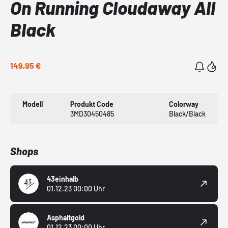
On Running Cloudaway All
Black
149,95 €
Modell
Produkt Code
Colorway
3MD30450485
Black/Black
Shops
43einhalb
01.12.23 00:00 Uhr
Asphaltgold
01.12.23 00:00 Uhr