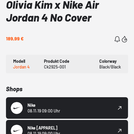
Olivia Kim x Nike Air
Jordan 4 No Cover
189,99 €
Modell
Produkt Code
Colorway
Jordan 4
Ck2925-001
Black/Black
Shops
Nike
08.11.19 09:00 Uhr
Nike
[APPAREL]
08.11.19 09:00 Uhr