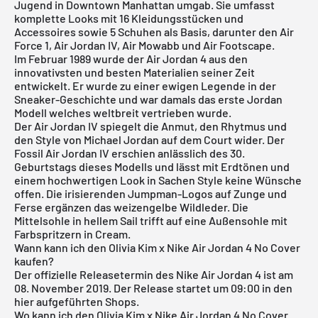
Jugend in Downtown Manhattan umgab. Sie umfasst
komplette Looks mit 16 Kleidungsstücken und
Accessoires sowie 5 Schuhen als Basis, darunter den Air
Force 1, Air Jordan IV, Air Mowabb und Air Footscape.
Im Februar 1989 wurde der
Air Jordan
4 aus den
innovativsten und besten Materialien seiner Zeit
entwickelt. Er wurde zu einer ewigen Legende in der
Sneaker-Geschichte und war damals das erste Jordan
Modell welches weltbreit vertrieben wurde.
Der Air Jordan IV spiegelt die Anmut, den Rhytmus und
den Style von Michael Jordan auf dem Court wider. Der
Fossil Air Jordan IV erschien anlässlich des 30.
Geburtstags dieses Modells und lässt mit Erdtönen und
einem hochwertigen Look in Sachen Style keine Wünsche
offen. Die irisierenden Jumpman-Logos auf Zunge und
Ferse ergänzen das weizengelbe Wildleder. Die
Mittelsohle in hellem Sail trifft auf eine Außensohle mit
Farbspritzern in Cream.
Wann kann ich den Olivia Kim x Nike Air Jordan 4 No Cover
kaufen?
Der offizielle Releasetermin des Nike
Air Jordan
4 ist am
08. November 2019. Der Release startet um 09:00 in den
hier aufgeführten Shops.
Wo kann ich den Olivia Kim x Nike Air Jordan 4 No Cover