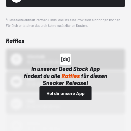
*Diese Seite enthält Partner-Links, die uns eine Provision einbringen können.
Für Dich entstehen dadurch keine zusätzlichen Kosten.
Raffles
43einhalb
15.10.24 00:00 Uhr
In unserer Dead Stock App
findest du alle
Raffles
für diesen
Bstn
Sneaker Release!
01.10.22 00:00 Uhr
Hol dir unsere App
Nike
01.10.22 00:00 Uhr
Adidas
01.10.22 00:00 Uhr