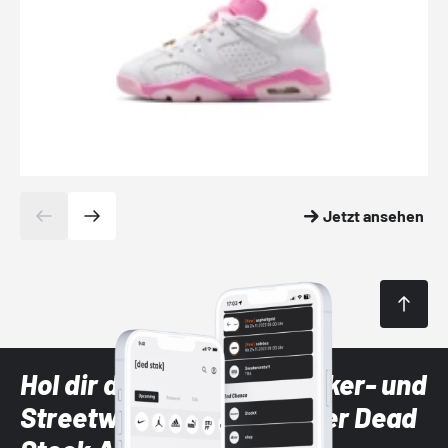
Jetzt ansehen
Hol dir die neuesten Sneaker- und
Streetwear-Brands mit der Dead