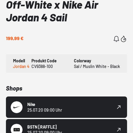
Off-White x Nike Air
Jordan 4 Sail
199,99 €
Modell
Produkt Code
Colorway
Jordan 4
CV9388-100
Sal / Muslin White - Black
Shops
Nike
25.07.20 09:00 Uhr
BSTN
[RAFFLE]
25.07.20 09:00 Uhr