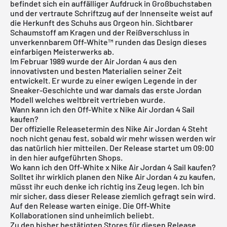
befindet sich ein auffälliger Aufdruck in Großbuchstaben
und der vertraute Schriftzug auf der Innenseite weist auf
die Herkunft des Schuhs aus Orgeon hin. Sichtbarer
Schaumstoff am Kragen und der Reißverschluss in
unverkennbarem Off-White™️ runden das Design dieses
einfarbigen Meisterwerks ab.
Im Februar 1989 wurde der
Air Jordan
4 aus den
innovativsten und besten Materialien seiner Zeit
entwickelt. Er wurde zu einer ewigen Legende in der
Sneaker-Geschichte und war damals das erste Jordan
Modell welches weltbreit vertrieben wurde.
Wann kann ich den Off-White x Nike Air Jordan 4 Sail
kaufen?
Der offizielle Releasetermin des Nike
Air Jordan
4 Steht
noch nicht genau fest, sobald wir mehr wissen werden wir
das natürlich hier mitteilen. Der Release startet um 09:00
in den hier aufgeführten Shops.
Wo kann ich den Off-White x Nike Air Jordan 4 Sail kaufen?
Solltet ihr wirklich planen den Nike
Air Jordan
4 zu kaufen,
müsst ihr euch denke ich richtig ins Zeug legen. Ich bin
mir sicher, dass dieser Release ziemlich gefragt sein wird.
Auf den Release warten einige. Die Off-White
Kollaborationen sind unheimlich beliebt.
Zu den bisher bestätigten Stores für diesen Release