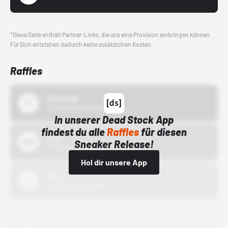
*Diese Seite enthält Partner-Links, die uns eine Provision einbringen können.
Für Dich entstehen dadurch keine zusätzlichen Kosten.
Raffles
43einhalb
15.10.24 00:00 Uhr
In unserer Dead Stock App
findest du alle
Raffles
für diesen
Bstn
Sneaker Release!
01.10.22 00:00 Uhr
Hol dir unsere App
Nike
01.10.22 00:00 Uhr
Adidas
01.10.22 00:00 Uhr