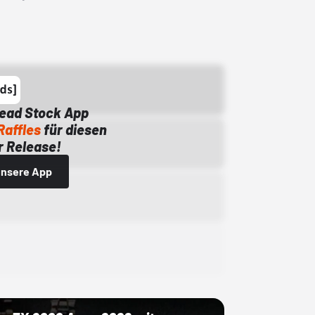
Dead Stock App
Raffles
für diesen
 Release!
 unsere App