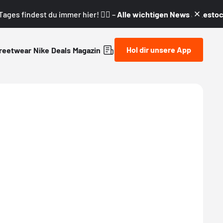
ages findest du immer hier! 👇🏼 –
Alle wichtigen News & Restock
Hol dir unsere App
reetwear
Nike
Deals
Magazin