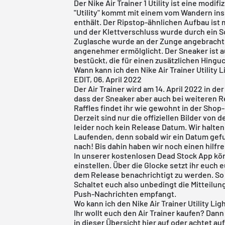
Der
Nike
Air Trainer 1 Utility ist eine modifi
"Utility" kommt mit einem vom Wandern ins
enthält. Der Ripstop-ähnlichen Aufbau ist 
und der Klettverschluss wurde durch ein S
Zuglasche wurde an der Zunge angebracht,
angenehmer ermölglicht. Der Sneaker ist a
bestückt, die für einen zusätzlichen Hingu
Wann kann ich den Nike Air Trainer Utility
EDIT, 06. April 2022
Der Air Trainer wird am 14. April 2022 in de
dass der Sneaker aber auch bei weiteren Ret
Raffles findet ihr wie gewohnt in der Shop
Derzeit sind nur die offiziellen Bilder von
leider noch kein Release Datum. Wir halte
Laufenden, denn sobald wir ein Datum gefu
nach! Bis dahin haben wir noch einen hilfr
In unserer
kostenlosen Dead Stock App
kön
einstellen. Über die Glocke setzt ihr euch 
dem Release benachrichtigt zu werden. So 
Schaltet euch also unbedingt die Mitteilun
Push-Nachrichten empfangt.
Wo kann ich den Nike Air Trainer Utility L
Ihr wollt euch den Air Trainer kaufen? Dan
in dieser Übersicht hier auf oder achtet a