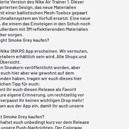
zierte Version des Nike Air Trainer 1. Dieser
pirierten Design, das neue Materialien
mit einer ballistischen Mesh-Toebox gepaart
chnallensystem am Vorfuß ersetzt. Eine neue
 die einem das Einsteigen in den Schuh noch
ußerdem mit 3M reflektierenden Materialien
cker sorgen.
 Light Smoke Grey kaufen?
r
Nike SNKRS App
erscheinen. Wir vermuten,
ailern erhältlich sein wird. Alle Shops und
-Übersicht.
 den Sneakern veröffentlicht worden, aber
n euch hier aber wie gewohnt auf dem
nden haben, tragen wir euch dieses hier
eichen Tipp für euch:
nt ihr euch diesen Release als Favorit
eure eigene Erinnerung, um rechtzeitig vor
verpasst ihr keinen wichtigen Drop mehr!
gen aus der App ein, damit ihr auch unsere
ight Smoke Grey kaufen?
n haltet euch unbedingt kurz vor dem Release
uf unsere Push-Nachrichten. Der Colorway