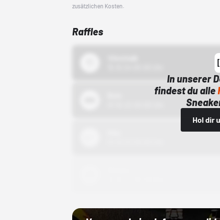
zusätzlichen Kosten.
Raffles
43einhalb
15.10.24 00:00 Uhr
In unserer 
findest du alle
Bstn
Sneaker
01.10.22 00:00 Uhr
Hol dir
Nike
01.10.22 00:00 Uhr
Adidas
01.10.22 00:00 Uhr