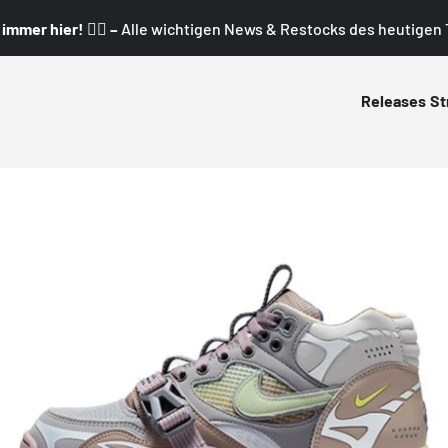
mmer hier! 👇🏼 –
Alle wichtigen News & Restocks des heutigen T
Releases
St