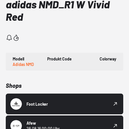
adidas NMD_R1 W Vivid
Red
Modell
Produkt Code
Colorway
Adidas NMD
Shops
Foot Locker
Afew
26.08.16 00:00 Uhr