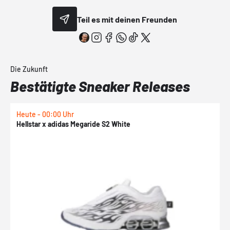
Teil es mit deinen Freunden
Die Zukunft
Bestätigte Sneaker Releases
Heute - 00:00 Uhr
H
Hellstar x adidas Megaride S2 White
N