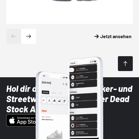
Jetzt ansehen
Hol dir die neuesten Sneaker- und
Streetwear-Brands mit der Dead
Stock App