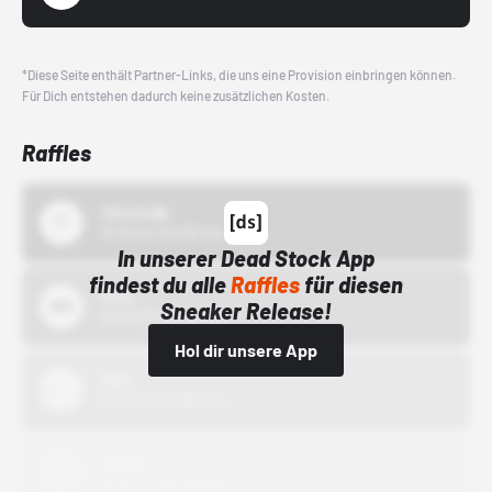
*Diese Seite enthält Partner-Links, die uns eine Provision einbringen können.
Für Dich entstehen dadurch keine zusätzlichen Kosten.
Raffles
43einhalb
15.10.24 00:00 Uhr
In unserer Dead Stock App
findest du alle
Raffles
für diesen
Bstn
Sneaker Release!
01.10.22 00:00 Uhr
Hol dir unsere App
Nike
01.10.22 00:00 Uhr
Adidas
01.10.22 00:00 Uhr