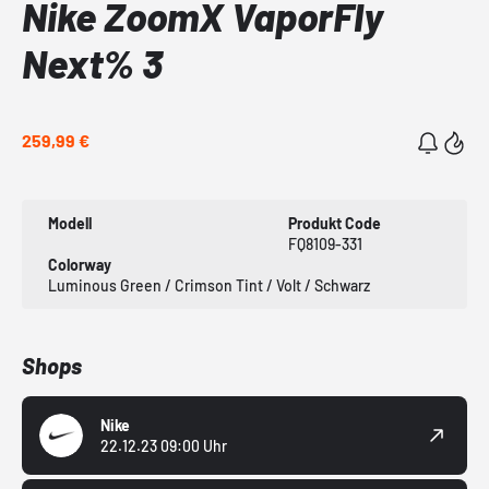
Nike ZoomX VaporFly
Next% 3
259,99 €
Modell
Produkt Code
FQ8109-331
Colorway
Luminous Green / Crimson Tint / Volt / Schwarz
Shops
Nike
22.12.23 09:00 Uhr