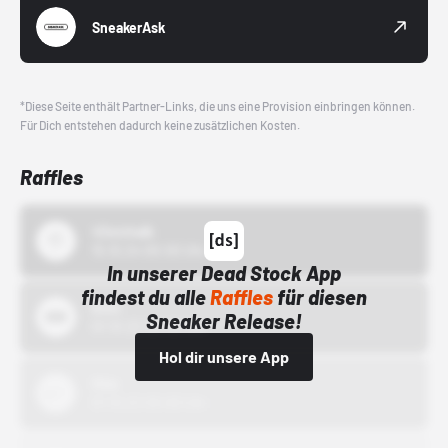
SneakerAsk
*Diese Seite enthält Partner-Links, die uns eine Provision einbringen können.
Für Dich entstehen dadurch keine zusätzlichen Kosten.
Raffles
43einhalb
15.10.24 00:00 Uhr
In unserer Dead Stock App
findest du alle
Raffles
für diesen
Bstn
Sneaker Release!
01.10.22 00:00 Uhr
Hol dir unsere App
Nike
01.10.22 00:00 Uhr