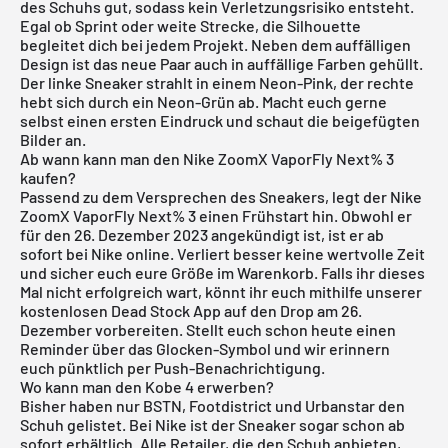
des Schuhs gut, sodass kein Verletzungsrisiko entsteht.
Egal ob Sprint oder weite Strecke, die Silhouette
begleitet dich bei jedem Projekt. Neben dem auffälligen
Design ist das neue Paar auch in auffällige Farben gehüllt.
Der linke Sneaker strahlt in einem Neon-Pink, der rechte
hebt sich durch ein Neon-Grün ab. Macht euch gerne
selbst einen ersten Eindruck und schaut die beigefügten
Bilder an.
Ab wann kann man den Nike ZoomX VaporFly Next% 3
kaufen?
Passend zu dem Versprechen des Sneakers, legt der Nike
ZoomX VaporFly Next% 3 einen Frühstart hin. Obwohl er
für den 26. Dezember 2023 angekündigt ist, ist er ab
sofort bei Nike online. Verliert besser keine wertvolle Zeit
und sicher euch eure Größe im Warenkorb. Falls ihr dieses
Mal nicht erfolgreich wart, könnt ihr euch mithilfe unserer
kostenlosen Dead Stock App
auf den Drop am 26.
Dezember vorbereiten. Stellt euch schon heute einen
Reminder über das Glocken-Symbol und wir erinnern
euch pünktlich per Push-Benachrichtigung.
Wo kann man den Kobe 4 erwerben?
Bisher haben nur BSTN, Footdistrict und Urbanstar den
Schuh gelistet. Bei Nike ist der Sneaker sogar schon ab
sofort erhältlich. Alle Retailer, die den Schuh anbieten,