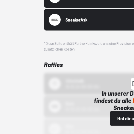
SneakerAsk
*Diese Seite enthält Partner-Links, die uns eine Provision
zusätzlichen Kosten.
Raffles
43einhalb
15.10.24 00:00 Uhr
In unserer 
findest du alle
Bstn
Sneaker
01.10.22 00:00 Uhr
Hol dir
Nike
01.10.22 00:00 Uhr