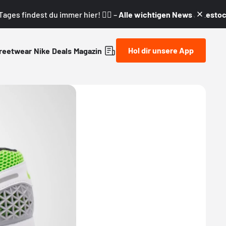
ages findest du immer hier! 👇🏼 –
Alle wichtigen News & Restock
Hol dir unsere App
reetwear
Nike
Deals
Magazin