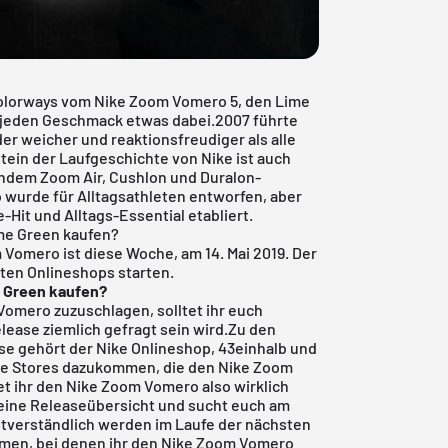
 Colorways vom Nike Zoom Vomero 5, den Lime
für jeden Geschmack etwas dabei.2007 führte
er weicher und reaktionsfreudiger als alle
tein der Laufgeschichte von Nike ist auch
dem Zoom Air, Cushlon und Duralon-
wurde für Alltagsathleten entworfen, aber
e-Hit und Alltags-Essential etabliert.
me Green kaufen?
 Vomero ist diese Woche, am 14. Mai 2019. Der
rten Onlineshops starten.
 Green kaufen?
 Vomero zuzuschlagen, solltet ihr euch
Release ziemlich gefragt sein wird.Zu den
ase gehört der
Nike Onlineshop
,
43einhalb
und
ere Stores dazukommen, die den Nike Zoom
et ihr den Nike Zoom Vomero also wirklich
meine
Releaseübersicht
und sucht euch am
stverständlich werden im Laufe der nächsten
mmen, bei denen ihr den Nike Zoom Vomero