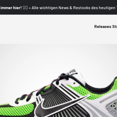
mmer hier! 👇🏼 –
Alle wichtigen News & Restocks des heutigen T
Releases
St