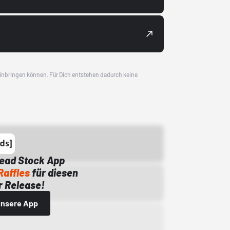
 einbringen können. Für Dich entstehen dadurch keine
Dead Stock App
Raffles
für diesen
 Release!
 unsere App