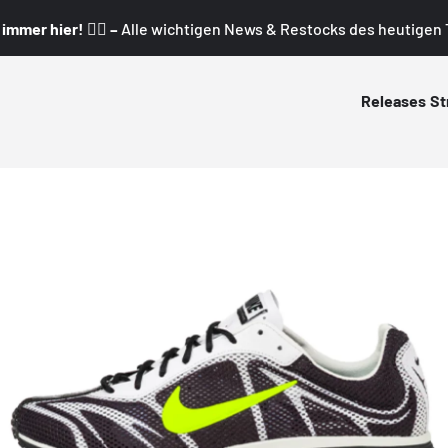
mmer hier! 👇🏼 –
Alle wichtigen News & Restocks des heutigen T
Releases
St