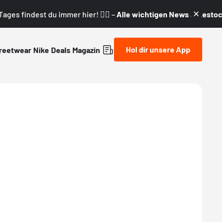
ages findest du immer hier! 👇🏼 –
Alle wichtigen News & Restock
Hol dir unsere App
reetwear
Nike
Deals
Magazin