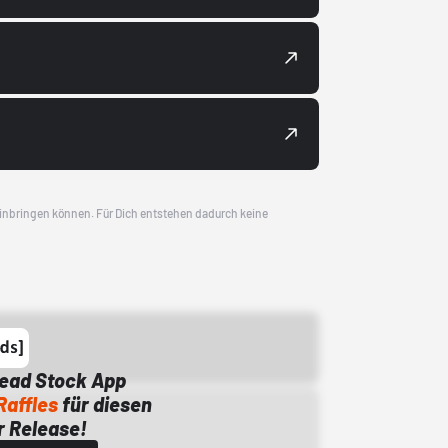
 einbringen können. Für Dich entstehen dadurch keine
Dead Stock App
Raffles
für diesen
 Release!