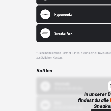
Hypeneedz
SneakerAsk
*Diese Seite enthält Partner-Links, die uns eine Provision
zusätzlichen Kosten.
Raffles
43einhalb
15.10.24 00:00 Uhr
In unserer 
findest du alle
Bstn
Sneaker
01.10.22 00:00 Uhr