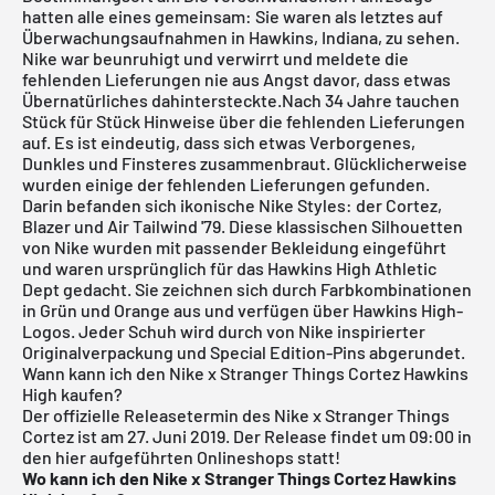
hatten alle eines gemeinsam: Sie waren als letztes auf
Überwachungsaufnahmen in Hawkins, Indiana, zu sehen.
Nike war beunruhigt und verwirrt und meldete die
fehlenden Lieferungen nie aus Angst davor, dass etwas
Übernatürliches dahintersteckte.Nach 34 Jahre tauchen
Stück für Stück Hinweise über die fehlenden Lieferungen
auf. Es ist eindeutig, dass sich etwas Verborgenes,
Dunkles und Finsteres zusammenbraut. Glücklicherweise
wurden einige der fehlenden Lieferungen gefunden.
Darin befanden sich ikonische Nike Styles: der Cortez,
Blazer und Air Tailwind '79. Diese klassischen Silhouetten
von Nike wurden mit passender Bekleidung eingeführt
und waren ursprünglich für das Hawkins High Athletic
Dept gedacht. Sie zeichnen sich durch Farbkombinationen
in Grün und Orange aus und verfügen über Hawkins High-
Logos. Jeder Schuh wird durch von Nike inspirierter
Originalverpackung und Special Edition-Pins abgerundet.
Wann kann ich den Nike x Stranger Things Cortez Hawkins
High kaufen?
Der offizielle Releasetermin des Nike x Stranger Things
Cortez ist am 27. Juni 2019.
Der Release findet um 09:00 in
den hier aufgeführten Onlineshops statt!
Wo kann ich den Nike x Stranger Things Cortez Hawkins