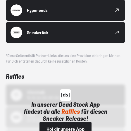
Hypeneedz
SneakerAsk
*Diese Seite enthält Partner-Links, die uns eine Provision einbringen können.
Für Dich entstehen dadurch keine zusätzlichen Kosten.
Raffles
43einhalb
15.10.24 00:00 Uhr
In unserer Dead Stock App
findest du alle
Raffles
für diesen
Bstn
Sneaker Release!
01.10.22 00:00 Uhr
Hol dir unsere App