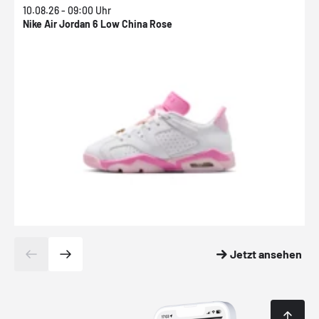
10.08.26 - 09:00 Uhr
1
Nike Air Jordan 6 Low China Rose
N
Jetzt ansehen