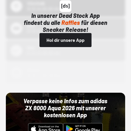
43einhalb
15.10.24 00:00 Uhr
In unserer Dead Stock App
findest du alle
Raffles
für diesen
Bstn
Sneaker Release!
01.10.22 00:00 Uhr
Hol dir unsere App
Nike
01.10.22 00:00 Uhr
Adidas
01.10.22 00:00 Uhr
Verpasse keine Infos zum adidas
ZX 8000 Aqua 2026 mit unserer
kostenlosen App