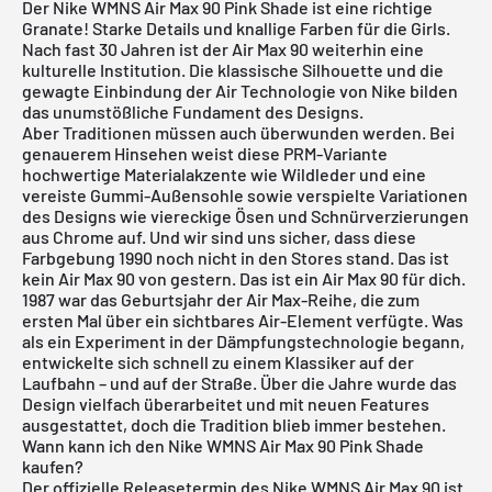
Der Nike WMNS Air Max 90 Pink Shade ist eine richtige
Granate! Starke Details und knallige Farben für die Girls.
Nach fast 30 Jahren ist der Air Max 90 weiterhin eine
kulturelle Institution. Die klassische Silhouette und die
gewagte Einbindung der Air Technologie von Nike bilden
das unumstößliche Fundament des Designs.
Aber Traditionen müssen auch überwunden werden. Bei
genauerem Hinsehen weist diese PRM-Variante
hochwertige Materialakzente wie Wildleder und eine
vereiste Gummi-Außensohle sowie verspielte Variationen
des Designs wie viereckige Ösen und Schnürverzierungen
aus Chrome auf. Und wir sind uns sicher, dass diese
Farbgebung 1990 noch nicht in den Stores stand. Das ist
kein Air Max 90 von gestern. Das ist ein Air Max 90 für dich.
1987 war das Geburtsjahr der Air Max-Reihe, die zum
ersten Mal über ein sichtbares Air-Element verfügte. Was
als ein Experiment in der Dämpfungstechnologie begann,
entwickelte sich schnell zu einem Klassiker auf der
Laufbahn – und auf der Straße. Über die Jahre wurde das
Design vielfach überarbeitet und mit neuen Features
ausgestattet, doch die Tradition blieb immer bestehen.
Wann kann ich den Nike WMNS Air Max 90 Pink Shade
kaufen?
Der offizielle Releasetermin des Nike WMNS Air Max 90 ist