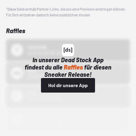
*Diese Seite enthält Partner-Links, die uns eine Provision einbringen können.
Für Dich entstehen dadurch keine zusätzlichen Kosten.
Raffles
43einhalb
15.10.24 00:00 Uhr
In unserer Dead Stock App
findest du alle
Raffles
für diesen
Bstn
Sneaker Release!
01.10.22 00:00 Uhr
Hol dir unsere App
Nike
01.10.22 00:00 Uhr
Adidas
01.10.22 00:00 Uhr