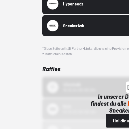
Hypeneedz
SneakerAsk
*Diese Seite enthält Partner-Links, die uns eine Provision
zusätzlichen Kosten.
Raffles
43einhalb
15.10.24 00:00 Uhr
In unserer 
findest du alle
Bstn
Sneaker
01.10.22 00:00 Uhr
Hol dir
Nike