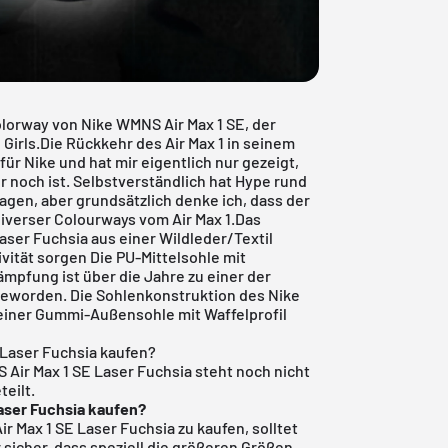
lorway von Nike WMNS Air Max 1 SE, der
e Girls.Die Rückkehr des
Air Max
1 in seinem
für Nike und hat mir eigentlich nur gezeigt,
 noch ist. Selbstverständlich hat Hype rund
agen, aber grundsätzlich denke ich, dass der
 diverser Colourways vom Air Max 1.Das
aser Fuchsia aus einer Wildleder/Textil
vität sorgen Die PU-Mittelsohle mit
mpfung ist über die Jahre zu einer der
eworden. Die Sohlenkonstruktion des Nike
 einer Gummi-Außensohle mit Waffelprofil
 Laser Fuchsia kaufen?
 Air Max 1 SE Laser Fuchsia steht noch nicht
teilt.
aser Fuchsia kaufen?
ir Max 1 SE Laser Fuchsia zu kaufen, solltet
r sicher, dass speziell die größeren Größen