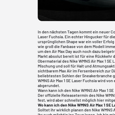
In den nächsten Tagen kommt ein neuer Co
Laser Fuchsia. Ein echter Hingucker für di
ursprünglichen Shape war ein voller Erfolg 
wie groß die Fanbase von dem Modell immer
um den Air Max Day auch noch dazu beigetr
Markt absolut bereit ist für eine Rückkehr
Obermaterial des Nike WMNS Air Max 1 SE L
Mischung und soll für Halt und Atmungsakti
sichtbarem Max Air im Fersenbereich zur Dä
beliebtesten Sohlen der Sneakerbranche g
WMNS Air Max 1 SE Laser Fuchsia wird von
abgerundet.
Wann kann ich den Nike WMNS Air Max 1 SE
Der offizielle Releasetermin des Nike WMNS
fest, wird aber schnellst möglich hier mitge
Wo kann ich den Nike WMNS Air Max 1 SE L
Solltet ihr wirklich planen den Nike WMNS A
ihr euch mächtig ins Zeug legen. Ich bin mi