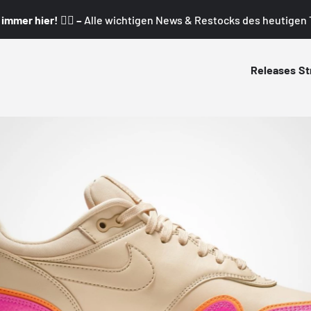
mmer hier! 👇🏼 –
Alle wichtigen News & Restocks des heutigen T
Releases
St