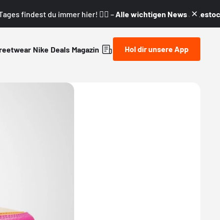
ages findest du immer hier! 👇🏼 –
Alle wichtigen News & Restock
Hol dir unsere App
reetwear
Nike
Deals
Magazin