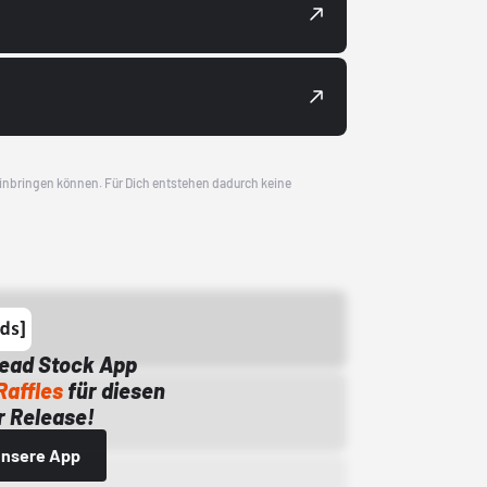
 einbringen können. Für Dich entstehen dadurch keine
Dead Stock App
Raffles
für diesen
 Release!
 unsere App