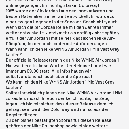
online gegangen. Ein richtig starker Colorway!
1985 wurde der
Air Jordan
I aus den innovativsten und
besten Materialien seiner Zeit entwickelt. Er wurde zu
einer ewigen Legende in der Sneaker-Geschichte, auch
wenn sich die Air Jordan Reihe mit den Jahren immer
weiter entwickelte. Jetzt, mehr als dreißig Jahre später,
erfüllt der Air Jordan I mit seiner klassischen Nike Air-
Dämpfung immer noch modernste Anforderungen.
Wann kann ich den Nike WMNS Air Jordan 1 Mid Vast Grey
kaufen?
Der offizielle Releasetermin des Nike WMNS
Air Jordan
1
Mid war bereits diese Woche. Der Release findet wie
immer um 09:00 statt! Alle Infos hauen wir
selbstverständlich auch über die
App
raus!
Wo kann ich den Nike WMNS Air Jordan 1 Mid Vast Grey
kaufen?
Solltet ihr wirklich planen den Nike WMNS
Air Jordan
1 Mid
zu kaufen, müsst ihr euch denke ich richtig ins Zeug
legen. Ich bin mir sicher, dass dieser Release ziemlich
gefragt sein wird. Der Colorway wird nur so aus den
Regalen fliegen.
Zu den bisher bestätigten Stores für diesen Release
gehören der
Nike Onlineshop
sowie einige weitere