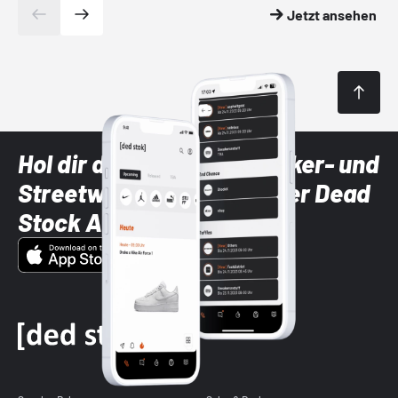
Jetzt ansehen
Hol dir die neuesten Sneaker- und
Streetwear-Brands mit der Dead
Stock App