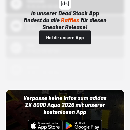
43einhalb
15.10.24 00:00 Uhr
In unserer Dead Stock App
findest du alle
Raffles
für diesen
Bstn
Sneaker Release!
01.10.22 00:00 Uhr
Hol dir unsere App
Nike
01.10.22 00:00 Uhr
Adidas
01.10.22 00:00 Uhr
Verpasse keine Infos zum adidas
ZX 8000 Aqua 2026 mit unserer
kostenlosen App