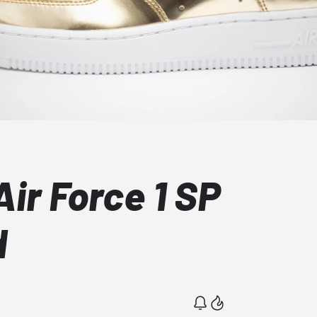
ir Force 1 SP
d