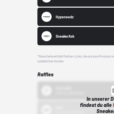
Hypeneedz
SneakerAsk
*Diese Seite enthält Partner-Links, die uns eine Provision
zusätzlichen Kosten.
Raffles
43einhalb
15.10.24 00:00 Uhr
In unserer 
findest du alle
Bstn
Sneaker
01.10.22 00:00 Uhr