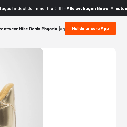
ages findest du immer hier! 👇🏼 –
Alle wichtigen News & Restock
Hol dir unsere App
reetwear
Nike
Deals
Magazin