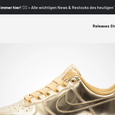
mmer hier! 👇🏼 –
Alle wichtigen News & Restocks des heutigen T
Releases
St