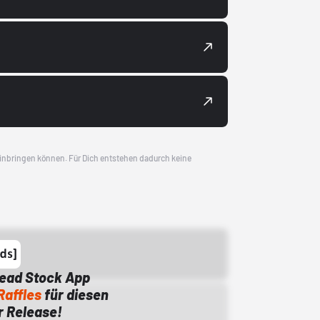
 einbringen können. Für Dich entstehen dadurch keine
Dead Stock App
Raffles
für diesen
 Release!