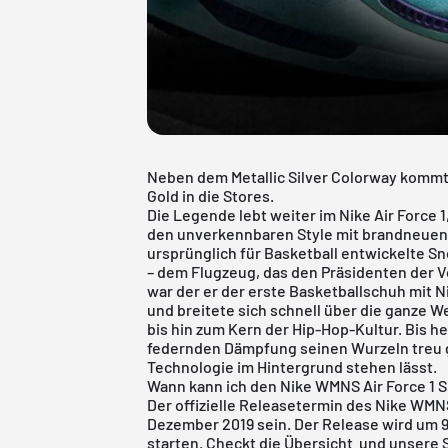
Neben dem Metallic Silver Colorway kommt 
Gold in die Stores.
Die Legende lebt weiter im
Nike Air Force 1
den unverkennbaren Style mit brandneuen 
ursprünglich für Basketball entwickelte S
– dem Flugzeug, das den Präsidenten der V
war der er der erste Basketballschuh mit Ni
und breitete sich schnell über die ganze W
bis hin zum Kern der Hip-Hop-Kultur. Bis he
federnden Dämpfung seinen Wurzeln treu ge
Technologie im Hintergrund stehen lässt.
Wann kann ich den Nike WMNS Air Force 1 S
Der offizielle Releasetermin des Nike WMNS
Dezember 2019 sein. Der Release wird um 9
starten. Checkt die Übersicht und unsere S