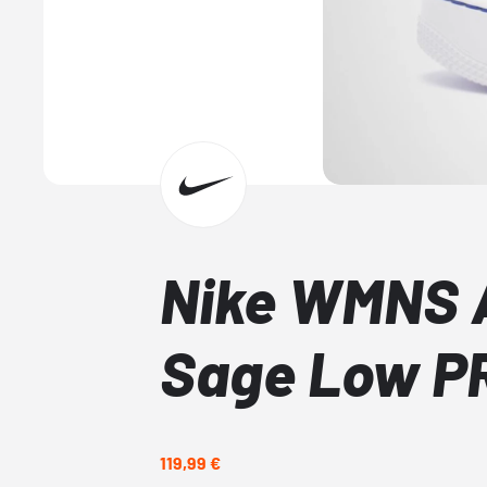
Nike WMNS A
Sage Low P
119,99 €