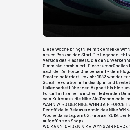
Diese Woche bringtNike mit dem Nike WMNS
neues Pack an den Start.Die Legende lebt 
Version des Klassikers, die den unverkenn
Gimmicks kombiniert. Dieser ursprünglich 
nach der Air Force One benannt – dem Flug
Staaten befördert. Im Jahr 1982 war der er 
Schuh revolutionierte das Spiel und breite
Hallenparkett über den Asphalt bis hin zum 
Force 1 mit seiner weichen, federnden Dä
sein Kultstatus die Nike Air-Technologie i
WANN WIRD DER NIKE WMNS AIR FORCE 1
Der offizielle Releasetermin des Nike WMN
Woche Samstag, am 02. Februar 2019. Der R
aufgeführten Shops.
WO KANN ICH DEN NIKE WMNS AIR FORCE