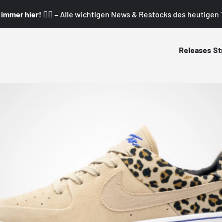
mmer hier! 👇🏼 –
Alle wichtigen News & Restocks des heutigen T
Releases
St