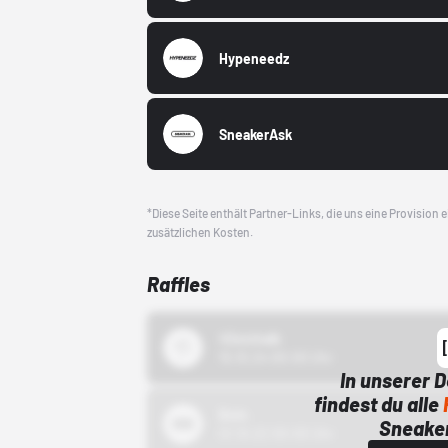
Hypeneedz
SneakerAsk
*Diese Seite enthält Partner-Links, die uns eine Provision
zusätzlichen Kosten.
Raffles
43einhalb
15.10.24 00:00 Uhr
In unserer 
findest du alle
Bstn
Sneaker
01.10.22 00:00 Uhr