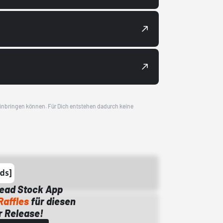
 einbringen können. Für Dich entstehen dadurch keine
Dead Stock App
Raffles
für diesen
 Release!