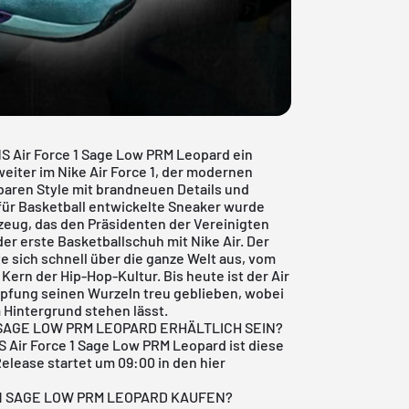
 Air Force 1 Sage Low PRM Leopard ein
weiter im
Nike Air Force 1
, der modernen
baren Style mit brandneuen Details und
für Basketball entwickelte Sneaker wurde
zeug, das den Präsidenten der Vereinigten
der erste Basketballschuh mit Nike Air. Der
te sich schnell über die ganze Welt aus, vom
Kern der Hip-Hop-Kultur. Bis heute ist der Air
mpfung seinen Wurzeln treu geblieben, wobei
m Hintergrund stehen lässt.
 SAGE LOW PRM LEOPARD ERHÄLTLICH SEIN?
S Air Force 1 Sage Low PRM Leopard ist diese
elease startet um 09:00 in den hier
 1 SAGE LOW PRM LEOPARD KAUFEN?