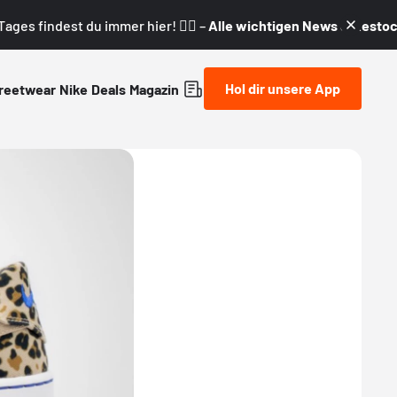
ages findest du immer hier! 👇🏼 –
Alle wichtigen News & Restock
Hol dir unsere App
reetwear
Nike
Deals
Magazin