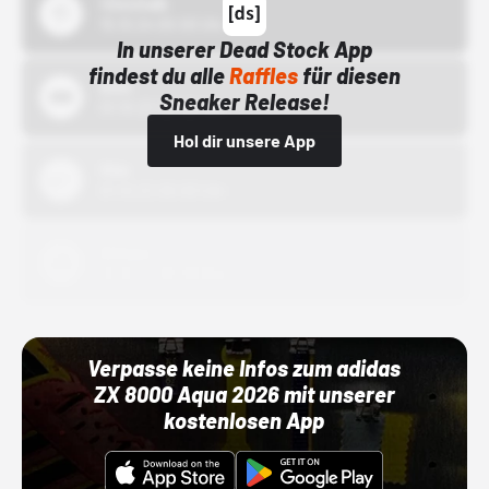
43einhalb
15.10.24 00:00 Uhr
In unserer Dead Stock App
findest du alle
Raffles
für diesen
Bstn
Sneaker Release!
01.10.22 00:00 Uhr
Hol dir unsere App
Nike
01.10.22 00:00 Uhr
Adidas
01.10.22 00:00 Uhr
Verpasse keine Infos zum adidas
ZX 8000 Aqua 2026 mit unserer
kostenlosen App