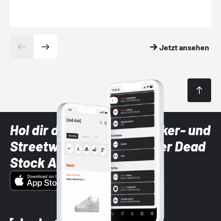
Jetzt ansehen
Hol dir die neuesten Sneaker- und
Streetwear-Brands mit der Dead
Stock App