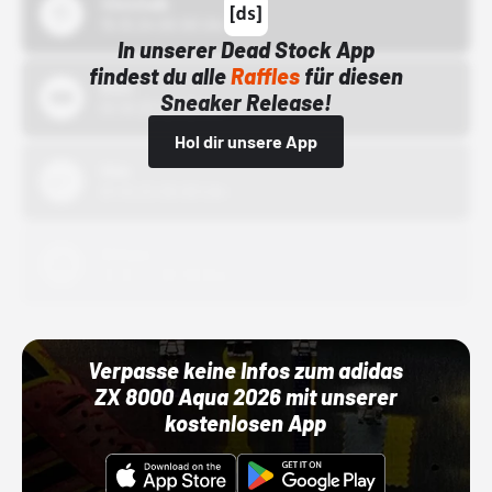
43einhalb
15.10.24 00:00 Uhr
In unserer Dead Stock App
findest du alle
Raffles
für diesen
Bstn
Sneaker Release!
01.10.22 00:00 Uhr
Hol dir unsere App
Nike
01.10.22 00:00 Uhr
Adidas
01.10.22 00:00 Uhr
Verpasse keine Infos zum adidas
ZX 8000 Aqua 2026 mit unserer
kostenlosen App