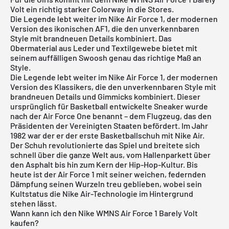
Volt ein richtig starker Colorway in die Stores.
Die Legende lebt weiter im Nike Air Force 1, der modernen
Version des ikonischen AF1, die den unverkennbaren
Style mit brandneuen Details kombiniert. Das
Obermaterial aus Leder und Textilgewebe bietet mit
seinem auffälligen Swoosh genau das richtige Maß an
Style.
Die Legende lebt weiter im
Nike Air Force 1
, der modernen
Version des Klassikers, die den unverkennbaren Style mit
brandneuen Details und Gimmicks kombiniert. Dieser
ursprünglich für Basketball entwickelte Sneaker wurde
nach der Air Force One benannt – dem Flugzeug, das den
Präsidenten der Vereinigten Staaten befördert. Im Jahr
1982 war der er der erste Basketballschuh mit Nike Air.
Der Schuh revolutionierte das Spiel und breitete sich
schnell über die ganze Welt aus, vom Hallenparkett über
den Asphalt bis hin zum Kern der Hip-Hop-Kultur. Bis
heute ist der Air Force 1 mit seiner weichen, federnden
Dämpfung seinen Wurzeln treu geblieben, wobei sein
Kultstatus die Nike Air-Technologie im Hintergrund
stehen lässt.
Wann kann ich den Nike WMNS Air Force 1 Barely Volt
kaufen?