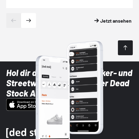
Jetzt ansehen
Hol dir die neuesten Sneaker- und
Streetwear-Brands mit der Dead
Stock App