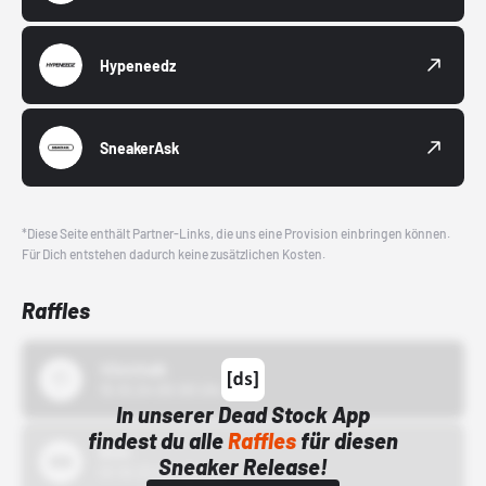
Hypeneedz
SneakerAsk
*Diese Seite enthält Partner-Links, die uns eine Provision einbringen können.
Für Dich entstehen dadurch keine zusätzlichen Kosten.
Raffles
43einhalb
15.10.24 00:00 Uhr
In unserer Dead Stock App
findest du alle
Raffles
für diesen
Bstn
Sneaker Release!
01.10.22 00:00 Uhr