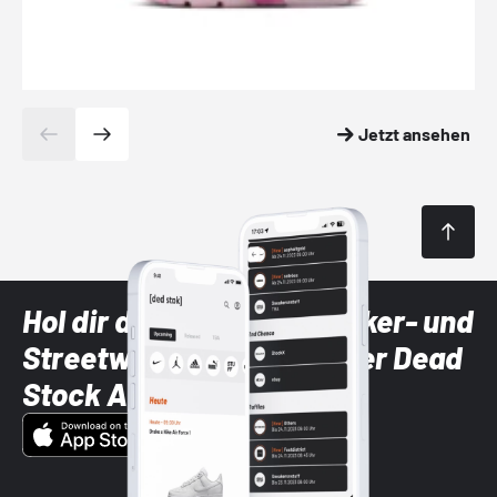
Jetzt ansehen
Hol dir die neuesten Sneaker- und
Streetwear-Brands mit der Dead
Stock App