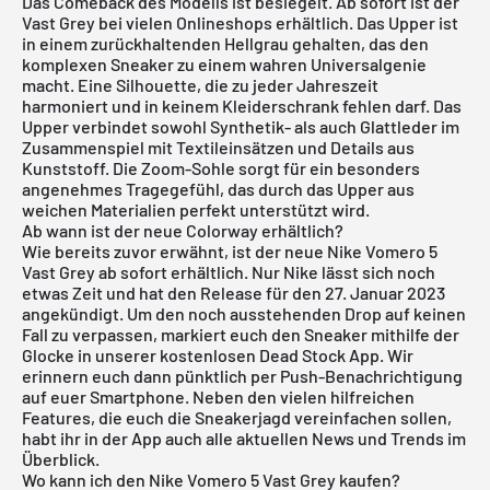
Das Comeback des Modells ist besiegelt. Ab sofort ist der
Vast Grey bei vielen Onlineshops erhältlich. Das Upper ist
in einem zurückhaltenden Hellgrau gehalten, das den
komplexen Sneaker zu einem wahren Universalgenie
macht. Eine Silhouette, die zu jeder Jahreszeit
harmoniert und in keinem Kleiderschrank fehlen darf. Das
Upper verbindet sowohl Synthetik- als auch Glattleder im
Zusammenspiel mit Textileinsätzen und Details aus
Kunststoff. Die Zoom-Sohle sorgt für ein besonders
angenehmes Tragegefühl, das durch das Upper aus
weichen Materialien perfekt unterstützt wird.
Ab wann ist der neue Colorway erhältlich?
Wie bereits zuvor erwähnt, ist der neue Nike Vomero 5
Vast Grey ab sofort erhältlich. Nur Nike lässt sich noch
etwas Zeit und hat den Release für den 27. Januar 2023
angekündigt. Um den noch ausstehenden Drop auf keinen
Fall zu verpassen, markiert euch den Sneaker mithilfe der
Glocke in unserer
kostenlosen Dead Stock App
. Wir
erinnern euch dann pünktlich per Push-Benachrichtigung
auf euer Smartphone. Neben den vielen hilfreichen
Features, die euch die Sneakerjagd vereinfachen sollen,
habt ihr in der App auch alle aktuellen News und Trends im
Überblick.
Wo kann ich den Nike Vomero 5 Vast Grey kaufen?