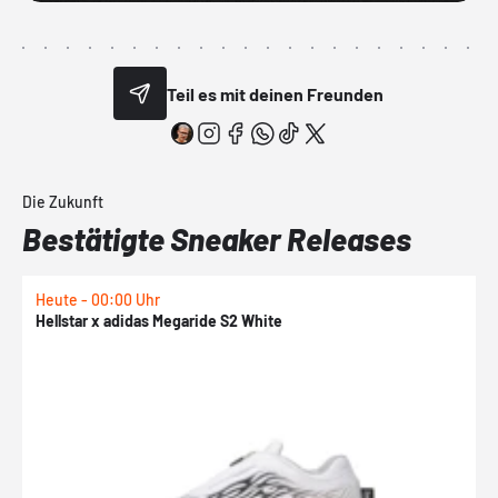
Teil es mit deinen Freunden
Die Zukunft
Bestätigte Sneaker Releases
Heute - 00:00 Uhr
H
Hellstar x adidas Megaride S2 White
N