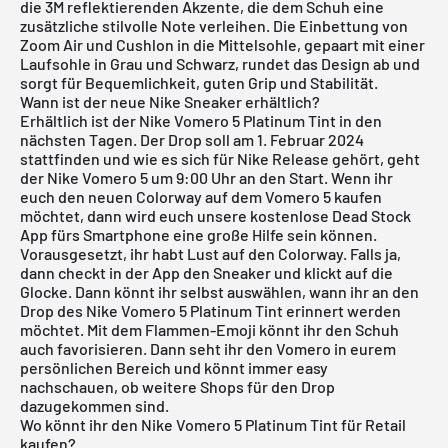
die 3M reflektierenden Akzente, die dem Schuh eine
zusätzliche stilvolle Note verleihen. Die Einbettung von
Zoom Air und Cushlon in die Mittelsohle, gepaart mit einer
Laufsohle in Grau und Schwarz, rundet das Design ab und
sorgt für Bequemlichkeit, guten Grip und Stabilität.
Wann ist der neue Nike Sneaker erhältlich?
Erhältlich ist der Nike Vomero 5 Platinum Tint in den
nächsten Tagen. Der Drop soll am 1. Februar 2024
stattfinden und wie es sich für Nike Release gehört, geht
der Nike Vomero 5 um 9:00 Uhr an den Start. Wenn ihr
euch den neuen Colorway auf dem Vomero 5 kaufen
möchtet, dann wird euch unsere
kostenlose Dead Stock
App
fürs Smartphone eine große Hilfe sein können.
Vorausgesetzt, ihr habt Lust auf den Colorway. Falls ja,
dann checkt in der App den Sneaker und klickt auf die
Glocke. Dann könnt ihr selbst auswählen, wann ihr an den
Drop des Nike Vomero 5 Platinum Tint erinnert werden
möchtet. Mit dem Flammen-Emoji könnt ihr den Schuh
auch favorisieren. Dann seht ihr den Vomero in eurem
persönlichen Bereich und könnt immer easy
nachschauen, ob weitere Shops für den Drop
dazugekommen sind.
Wo könnt ihr den Nike Vomero 5 Platinum Tint für Retail
kaufen?