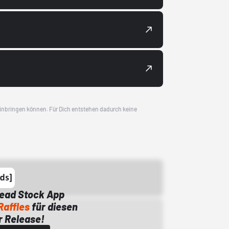
 einbringen können. Für Dich entstehen dadurch keine
Dead Stock App
Raffles
für diesen
 Release!