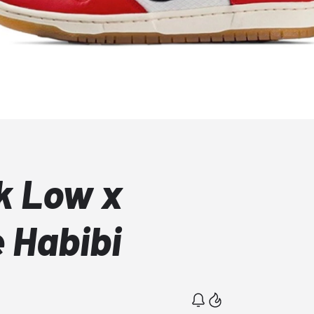
k Low x
 Habibi