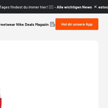
ages findest du immer hier! 👇🏼 –
Alle wichtigen News & Restock
Hol dir unsere App
reetwear
Nike
Deals
Magazin