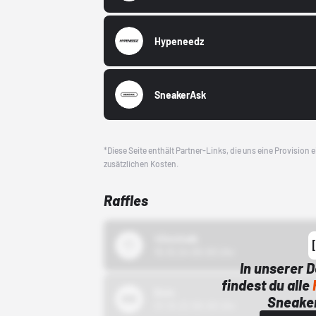
Hypeneedz
SneakerAsk
*Diese Seite enthält Partner-Links, die uns eine Provision
zusätzlichen Kosten.
Raffles
43einhalb
15.10.24 00:00 Uhr
In unserer 
findest du alle
Bstn
Sneaker
01.10.22 00:00 Uhr