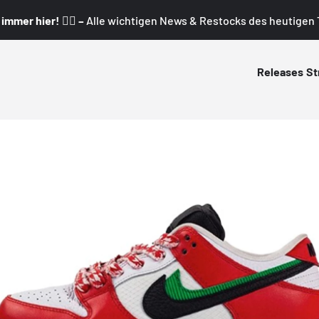
mmer hier! 👇🏼 –
Alle wichtigen News & Restocks des heutigen T
Releases
St