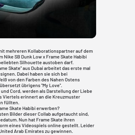
mit mehreren Kollaborationspartner auf dem
m Nike SB Dunk Low x Frame Skate Habibi
beliebten Silhouette austoben darf.
me Skate'' aus Dubai arbeitet das erste mal
ignen. Dabei haben sie sich bei
Weiß von den Farben des Nahen Ostens
 übersetzt übrigens ''My Love''.
 und Cord, werden als Darstellung der Liebe
Viertels erinnert an die Kreuzmuster
n füllten.
rame Skate Habibi erwerben?
ten Bilder dieser Collab aufgetaucht sind,
asedatum. Nun hat Frame Skate ihren
 Form eines
Videospiels
online gestellt. Leider
n United Arab Emirates zu gewinnen.