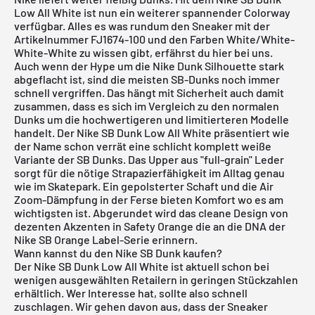
Low All White ist nun ein weiterer spannender Colorway
verfügbar. Alles es was rundum den Sneaker mit der
Artikelnummer FJ1674-100 und den Farben White/White-
White-White zu wissen gibt, erfährst du hier bei uns.
Auch wenn der Hype um die Nike Dunk Silhouette stark
abgeflacht ist, sind die meisten SB-Dunks noch immer
schnell vergriffen. Das hängt mit Sicherheit auch damit
zusammen, dass es sich im Vergleich zu den normalen
Dunks um die hochwertigeren und limitierteren Modelle
handelt. Der Nike SB Dunk Low All White präsentiert wie
der Name schon verrät eine schlicht komplett weiße
Variante der SB Dunks. Das Upper aus "full-grain" Leder
sorgt für die nötige Strapazierfähigkeit im Alltag genau
wie im Skatepark. Ein gepolsterter Schaft und die Air
Zoom-Dämpfung in der Ferse bieten Komfort wo es am
wichtigsten ist. Abgerundet wird das cleane Design von
dezenten Akzenten in Safety Orange die an die DNA der
Nike SB Orange Label-Serie erinnern.
Wann kannst du den Nike SB Dunk kaufen?
Der Nike SB Dunk Low All White ist aktuell schon bei
wenigen ausgewählten Retailern in geringen Stückzahlen
erhältlich. Wer Interesse hat, sollte also schnell
zuschlagen. Wir gehen davon aus, dass der Sneaker