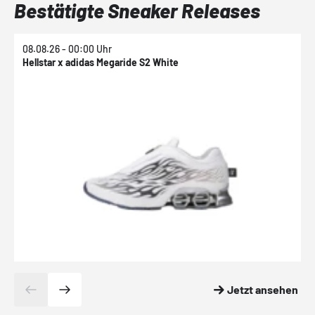
Bestätigte Sneaker Releases
08.08.26 - 00:00 Uhr
0
Hellstar x adidas Megaride S2 White
N
Jetzt ansehen