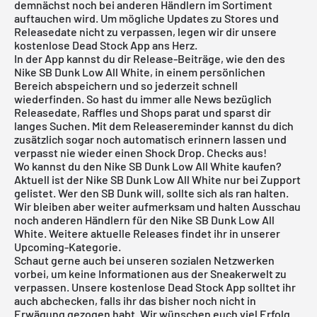
demnächst noch bei anderen Händlern im Sortiment
auftauchen wird. Um mögliche Updates zu Stores und
Releasedate nicht zu verpassen, legen wir dir unsere
kostenlose
Dead Stock App
ans Herz.
In der App kannst du dir Release-Beiträge, wie den des
Nike SB Dunk Low All White, in einem persönlichen
Bereich abspeichern und so jederzeit schnell
wiederfinden. So hast du immer alle News bezüglich
Releasedate, Raffles und Shops parat und sparst dir
langes Suchen. Mit dem Releasereminder kannst du dich
zusätzlich sogar noch automatisch erinnern lassen und
verpasst nie wieder einen Shock Drop. Checks aus!
Wo kannst du den Nike SB Dunk Low All White kaufen?
Aktuell ist der Nike SB Dunk Low All White nur bei
Zupport
gelistet. Wer den SB Dunk will, sollte sich als ran halten.
Wir bleiben aber weiter aufmerksam und halten Ausschau
noch anderen Händlern für den Nike SB Dunk Low All
White. Weitere aktuelle Releases findet ihr in unserer
Upcoming-Kategorie
.
Schaut gerne auch bei unseren sozialen Netzwerken
vorbei, um keine Informationen aus der Sneakerwelt zu
verpassen. Unsere
kostenlose Dead Stock App
solltet ihr
auch abchecken, falls ihr das bisher noch nicht in
Erwägung gezogen habt. Wir wünschen euch viel Erfolg