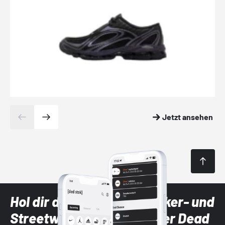
Jetzt ansehen
Hol dir die neuesten Sneaker- und
Streetwear-Brands mit der Dead