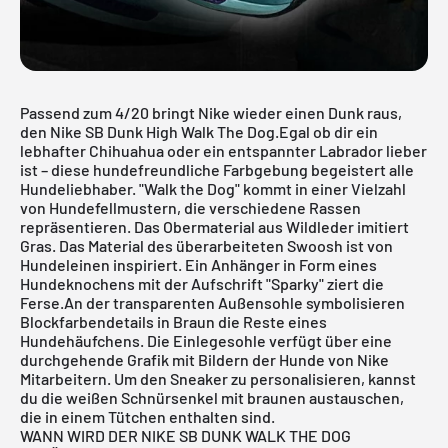
Passend zum 4/20 bringt Nike wieder einen Dunk raus,
den Nike SB Dunk High Walk The Dog.Egal ob dir ein
lebhafter Chihuahua oder ein entspannter Labrador lieber
ist – diese hundefreundliche Farbgebung begeistert alle
Hundeliebhaber. "Walk the Dog" kommt in einer Vielzahl
von Hundefellmustern, die verschiedene Rassen
repräsentieren. Das Obermaterial aus Wildleder imitiert
Gras. Das Material des überarbeiteten Swoosh ist von
Hundeleinen inspiriert. Ein Anhänger in Form eines
Hundeknochens mit der Aufschrift "Sparky" ziert die
Ferse.An der transparenten Außensohle symbolisieren
Blockfarbendetails in Braun die Reste eines
Hundehäufchens. Die Einlegesohle verfügt über eine
durchgehende Grafik mit Bildern der Hunde von Nike
Mitarbeitern. Um den Sneaker zu personalisieren, kannst
du die weißen Schnürsenkel mit braunen austauschen,
die in einem Tütchen enthalten sind.
WANN WIRD DER NIKE SB DUNK WALK THE DOG