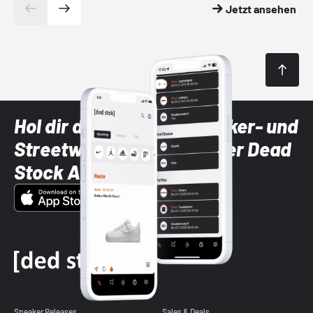
Jetzt ansehen
Hol dir die neuesten Sneaker- und
Streetwear-Brands mit der Dead
Stock App
Sneaker Releases
Sales & Deals