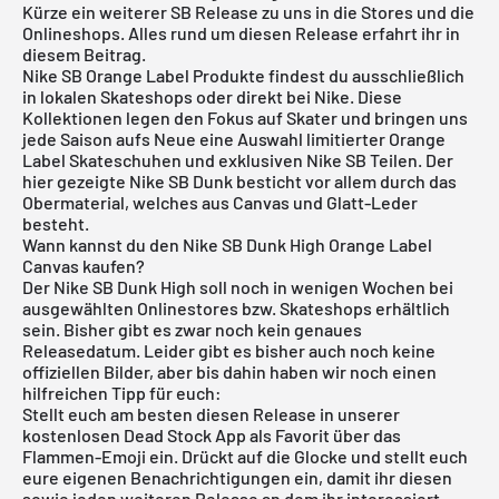
Kürze ein weiterer SB Release zu uns in die Stores und die
Onlineshops. Alles rund um diesen Release erfahrt ihr in
diesem Beitrag.
Nike SB Orange Label Produkte findest du ausschließlich
in lokalen Skateshops oder direkt bei Nike. Diese
Kollektionen legen den Fokus auf Skater und bringen uns
jede Saison aufs Neue eine Auswahl limitierter Orange
Label Skateschuhen und exklusiven Nike SB Teilen. Der
hier gezeigte Nike SB Dunk besticht vor allem durch das
Obermaterial, welches aus Canvas und Glatt-Leder
besteht.
Wann kannst du den Nike SB Dunk High Orange Label
Canvas kaufen?
Der
Nike SB Dunk High
soll noch in wenigen Wochen bei
ausgewählten Onlinestores bzw. Skateshops erhältlich
sein. Bisher gibt es zwar noch kein genaues
Releasedatum. Leider gibt es bisher auch noch keine
offiziellen Bilder, aber bis dahin haben wir noch einen
hilfreichen Tipp für euch:
Stellt euch am besten diesen Release in unserer
kostenlosen Dead Stock App
als Favorit über das
Flammen-Emoji ein. Drückt auf die Glocke und stellt euch
eure eigenen Benachrichtigungen ein, damit ihr diesen
sowie jeden weiteren Release an dem ihr interessiert