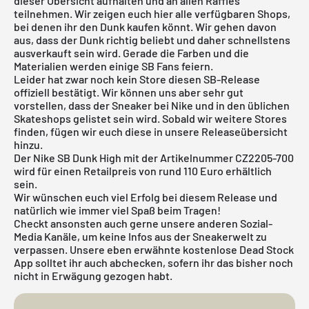
dieser Übersicht aufhalten und an allen Raffles
teilnehmen. Wir zeigen euch hier alle verfügbaren Shops,
bei denen ihr den Dunk kaufen könnt. Wir gehen davon
aus, dass der Dunk richtig beliebt und daher schnellstens
ausverkauft sein wird. Gerade die Farben und die
Materialien werden einige
SB Fans
feiern.
Leider hat zwar noch kein Store diesen SB-Release
offiziell bestätigt. Wir können uns aber sehr gut
vorstellen, dass der Sneaker bei
Nike
und in den üblichen
Skateshops gelistet sein wird. Sobald wir weitere Stores
finden, fügen wir euch diese in unsere
Releaseübersicht
hinzu.
Der Nike SB Dunk High mit der Artikelnummer CZ2205-700
wird für einen Retailpreis von rund 110 Euro erhältlich
sein.
Wir wünschen euch viel Erfolg bei diesem Release und
natürlich wie immer viel Spaß beim Tragen!
Checkt ansonsten auch gerne unsere anderen Sozial-
Media Kanäle, um keine Infos aus der Sneakerwelt zu
verpassen. Unsere eben erwähnte
kostenlose Dead Stock
App
solltet ihr auch abchecken, sofern ihr das bisher noch
nicht in Erwägung gezogen habt.