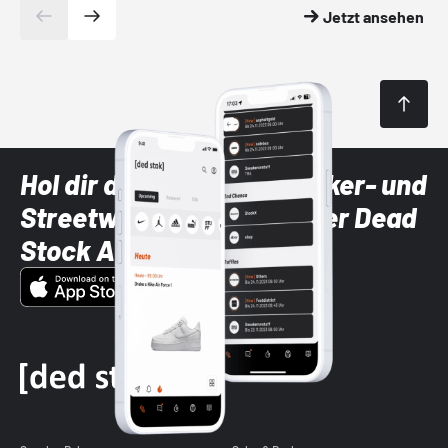
Jetzt ansehen
Hol dir die neuesten Sneaker- und
Streetwear-Brands mit der Dead
Stock App