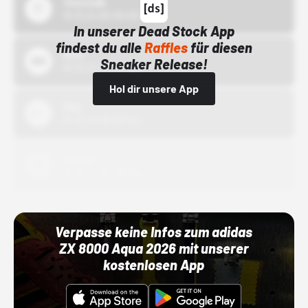
43einhalb
15.10.24 00:00 Uhr
In unserer Dead Stock App
findest du alle
Raffles
für diesen
Bstn
Sneaker Release!
01.10.22 00:00 Uhr
Hol dir unsere App
Nike
01.10.22 00:00 Uhr
Adidas
01.10.22 00:00 Uhr
Verpasse keine Infos zum adidas
ZX 8000 Aqua 2026 mit unserer
kostenlosen App