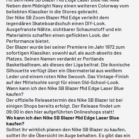
Neben dem Midnight Navy einen weiteren Colorway vom
beliebten Klassiker in die Stores gebracht.
Der Nike SB Zoom Blazer Mid Edge verleiht dem
legendären Skateboardschuh einen DIY-Look.
Ausgefranste Nähte, sichtbarer Schaumstoff und ein
Materialmix schaffen einen geflickten Look, der
Performance bietet.
Der Blazer wurde bei seiner Premiere im Jahr 1972 zum
sofortigen Klassiker, sowohl auf, als auch abseits des
Platzes. Seinen Namen verdankt er Portlands
Basketballteam, als dieses der Liga beitrat. Die ikonische
Silhouette verfügt über ein Obermaterial aus weißem
Leder und einem roten Nike Swoosh. Das Vintage-Finish
auf der Mittelsohle sorgt für einen Old-School-Look.
Wann kann ich den Nike SB Blazer Mid Edge Laser Blue
kaufen?
Der offizielle Releasetermin des Nike SB Blazer ist bei
einigen Shops bereits erfolgt.
Der Release findet um
09:00 in den hier aufgeführten Onlineshops statt!
Wo kann ich den Nike SB Blazer Mid Edge Laser Blue
kaufen?
Solltet ihr wirklich planen den Nike SB Blazer zu kaufen,
solltet ihr die Übersicht im Auge behalten. Es gibt das ein