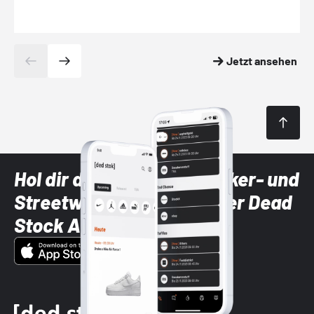
Jetzt ansehen
Hol dir die neuesten Sneaker- und
Streetwear-Brands mit der Dead
Stock App