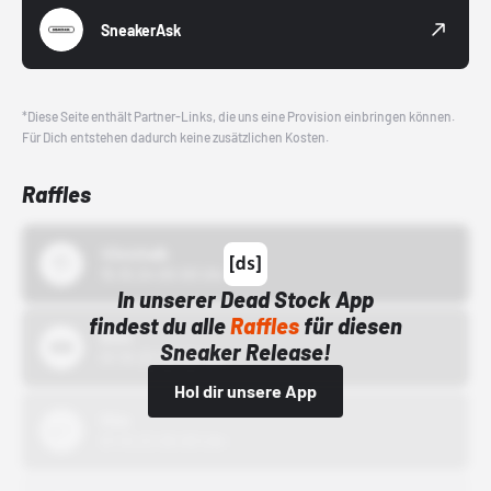
SneakerAsk
*Diese Seite enthält Partner-Links, die uns eine Provision einbringen können.
Für Dich entstehen dadurch keine zusätzlichen Kosten.
Raffles
43einhalb
15.10.24 00:00 Uhr
In unserer Dead Stock App
findest du alle
Raffles
für diesen
Bstn
Sneaker Release!
01.10.22 00:00 Uhr
Hol dir unsere App
Nike
01.10.22 00:00 Uhr