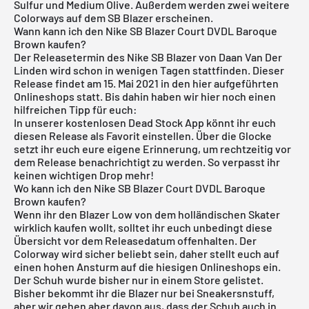
Sulfur und Medium Olive. Außerdem werden zwei weitere
Colorways auf dem SB Blazer erscheinen.
Wann kann ich den Nike SB Blazer Court DVDL Baroque
Brown kaufen?
Der Releasetermin des Nike SB Blazer von Daan Van Der
Linden wird schon in wenigen Tagen stattfinden. Dieser
Release findet am 15. Mai 2021 in den hier aufgeführten
Onlineshops statt. Bis dahin haben wir hier noch einen
hilfreichen Tipp für euch:
In unserer
kostenlosen Dead Stock App
könnt ihr euch
diesen Release als Favorit einstellen. Über die Glocke
setzt ihr euch eure eigene Erinnerung, um rechtzeitig vor
dem Release benachrichtigt zu werden. So verpasst ihr
keinen wichtigen Drop mehr!
Wo kann ich den Nike SB Blazer Court DVDL Baroque
Brown kaufen?
Wenn ihr den Blazer Low von dem holländischen Skater
wirklich kaufen wollt, solltet ihr euch unbedingt diese
Übersicht vor dem Releasedatum offenhalten. Der
Colorway wird sicher beliebt sein, daher stellt euch auf
einen hohen Ansturm auf die hiesigen Onlineshops ein.
Der Schuh wurde bisher nur in einem Store gelistet.
Bisher bekommt ihr die Blazer nur bei Sneakersnstuff,
aber wir gehen aber davon aus, dass der Schuh auch in