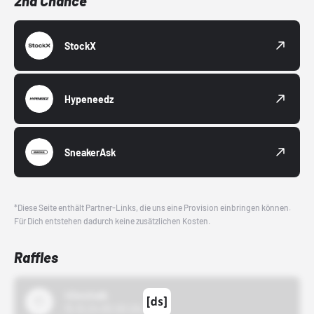
2nd Chance
StockX
Hypeneedz
SneakerAsk
*Diese Seite enthält Partner-Links, die uns eine Provision einbringen können.
Für Dich entstehen dadurch keine zusätzlichen Kosten.
Raffles
43einhalb
15.10.24 00:00 Uhr