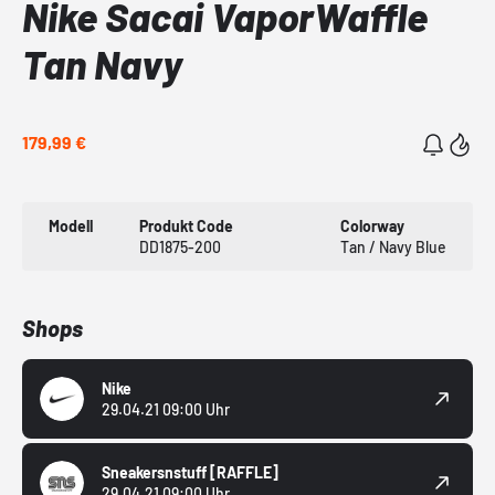
Nike Sacai VaporWaffle
Tan Navy
179,99 €
Modell
Produkt Code
Colorway
DD1875-200
Tan / Navy Blue
Shops
Nike
29.04.21 09:00 Uhr
Sneakersnstuff
[RAFFLE]
29.04.21 09:00 Uhr