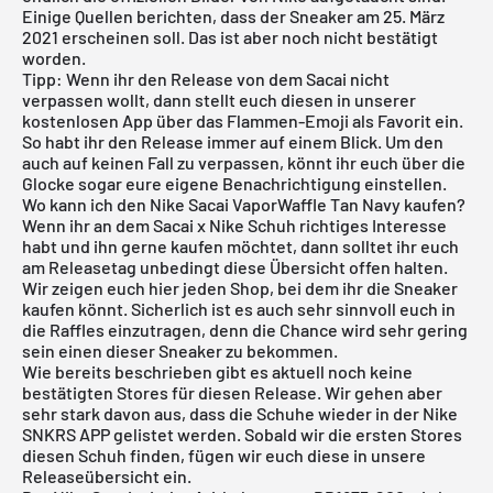
Einige Quellen berichten, dass der Sneaker am 25. März
2021 erscheinen soll. Das ist aber noch nicht bestätigt
worden.
Tipp: Wenn ihr den Release von dem Sacai nicht
verpassen wollt, dann stellt euch diesen in unserer
kostenlosen App
über das Flammen-Emoji als Favorit ein.
So habt ihr den Release immer auf einem Blick. Um den
auch auf keinen Fall zu verpassen, könnt ihr euch über die
Glocke sogar eure eigene Benachrichtigung einstellen.
Wo kann ich den Nike Sacai VaporWaffle Tan Navy kaufen?
Wenn ihr an dem Sacai x Nike Schuh richtiges Interesse
habt und ihn gerne kaufen möchtet, dann solltet ihr euch
am Releasetag unbedingt diese Übersicht offen halten.
Wir zeigen euch hier jeden Shop, bei dem ihr die Sneaker
kaufen könnt. Sicherlich ist es auch sehr sinnvoll euch in
die Raffles einzutragen, denn die Chance wird sehr gering
sein einen dieser Sneaker zu bekommen.
Wie bereits beschrieben gibt es aktuell noch keine
bestätigten Stores für diesen Release. Wir gehen aber
sehr stark davon aus, dass die Schuhe wieder in der
Nike
SNKRS APP
gelistet werden. Sobald wir die ersten Stores
diesen Schuh finden, fügen wir euch diese in unsere
Releaseübersicht
ein.