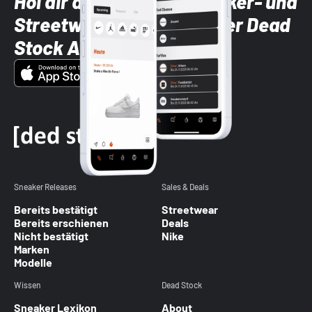
Hol dir die neuesten Sneaker- und
Streetwear-Brands mit der Dead
Stock App
Sneaker Releases
Sales & Deals
Bereits bestätigt
Streetwear
Bereits erschienen
Deals
Nicht bestätigt
Nike
Marken
Modelle
Wissen
Dead Stock
Sneaker Lexikon
About