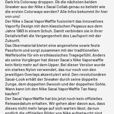
Dark Iris Colorway
droppen. Ob die nächsten beiden
Sneaker aus der Nike x Sacai Collab genau so beliebt wie
die ersten
Colorways
werden? Alle Infos bekommt ihr hier
von uns!
Der Nike x Sacai VaporWaffle fusioniert das innovatives
Vaporfly Design mit dem klassischen Pegasus aus dem
Jahre 1983 in einem Schuh. Damit verbinden sie in ihrer
Detailvielfalt die Vergangenheit des Laufsport mit der
Zukunft.
Das Obermaterial bietet eine angenehme sowie feste
Passform und sorgt zusammen mit der traditionellen
Waffelsohle für ein erstklassisches Tragegefühl. Anders
als seine Vorgänger hat dieser Sacai x Nike Vaporwaffle
kein Netz mehr auf dem Upper. Bei dieser Version wurde
ein starkes Nylon verwendet, das nur noch von den
jeweiligen Overlays akzentuiert wird. Den revolutionären
Sacai-Look erhält der Sneaker durch seine doppelte
Zunge, dem doppelten Swoosh und der doppelten Sohle.
Wann kann ich den Nike Sacai VaporWaffle Tan Navy
kaufen?
Der Sacai VaporWaffle hat bis jetzt noch kein offizielles
Releasedatum erhalten. Wir gehen aber davon aus, dass
dieses nicht mehr lange auf sich warten lässt, da nun
endlich die offiziellen Bilder von Nike aufgetaucht sind.