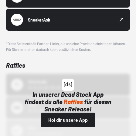
SneakerAsk
*Diese Seite enthält Partner-Links, die uns eine Provision einbringen können.
Für Dich entstehen dadurch keine zusätzlichen Kosten.
Raffles
43einhalb
15.10.24 00:00 Uhr
In unserer Dead Stock App
findest du alle
Raffles
für diesen
Bstn
Sneaker Release!
01.10.22 00:00 Uhr
Hol dir unsere App
Nike
01.10.22 00:00 Uhr