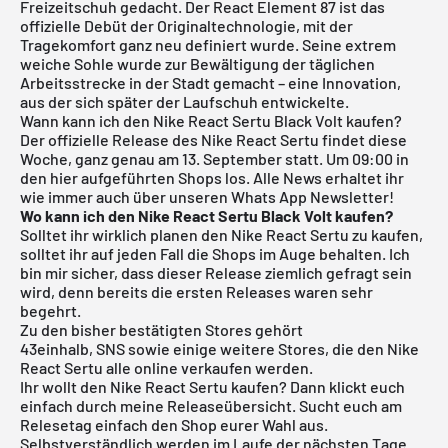
Freizeitschuh gedacht. Der React Element 87 ist das
offizielle Debüt der Originaltechnologie, mit der
Tragekomfort ganz neu definiert wurde. Seine extrem
weiche Sohle wurde zur Bewältigung der täglichen
Arbeitsstrecke in der Stadt gemacht – eine Innovation,
aus der sich später der Laufschuh entwickelte.
Wann kann ich den Nike React Sertu Black Volt kaufen?
Der offizielle Release des Nike React Sertu findet diese
Woche, ganz genau am 13. September statt. Um 09:00 in
den hier aufgeführten Shops los.
Alle News erhaltet ihr
wie immer auch über unseren Whats App Newsletter!
Wo kann ich den Nike React Sertu Black Volt
kaufen?
Solltet ihr wirklich planen den Nike React Sertu zu kaufen,
solltet ihr auf jeden Fall die Shops im Auge behalten. Ich
bin mir sicher, dass dieser Release ziemlich gefragt sein
wird, denn bereits die ersten Releases waren sehr
begehrt.
Zu den bisher bestätigten Stores gehört
43einhalb,
SNS
sowie einige weitere Stores, die den Nike
React Sertu alle online verkaufen werden.
Ihr wollt den Nike React Sertu kaufen? Dann klickt euch
einfach durch meine
Releaseübersicht
. Sucht euch am
Relesetag einfach den Shop eurer Wahl aus.
Selbstverständlich werden im Laufe der nächsten Tage