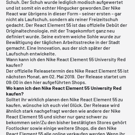
Schuh. Der Schuh wurde lediglich modisch aufgewertet
und ist somit ein echter Hingucker geworden.Der Nike
React war übrigens in dieser Form – seiner ersten – gar
nicht als Laufschuh, sondern als reiner Freizeitschuh
gedacht. Der React Element 55 ist das offizielle Debüt der
Originaltechnologie, mit der Tragekomfort ganz neu
definiert wurde. Seine extrem weiche Sohle wurde zur
Bewältigung der täglichen Arbeitsstrecke in der Stadt
gemacht. Eine Innovation, aus der sich später der
Laufschuh entwickelte.
Wann kann ich den Nike React Element 55 University Red
kaufen?
Der offizielle Releasetermin des Nike React Element 55 ist
nächsten Monat, am 02. Mai 2019.
Der Release startet um
09:00 in den hier aufgeführten Shops.
Wo kann ich den Nike React Element 55 University Red
kaufen?
Solltet ihr wirklich planen den Nike React Element 55 zu
kaufen, wünsche ich euch viel Glück. Der Release wird
ähnlich stark nachgefragt werden wie andere der
Nike
React Element 55
und sicher nur ganz schwer zu
bekommen sein!Zu den bisher bestätigten Stores gehört
Footlocker
sowie einige weitere Shops, die den Nike
React Element 55 alle online verkaufen werden.Wenn ihr