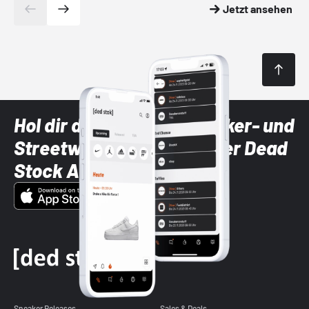
Jetzt ansehen
Hol dir die neuesten Sneaker- und
Streetwear-Brands mit der Dead
Stock App
Sneaker Releases
Sales & Deals