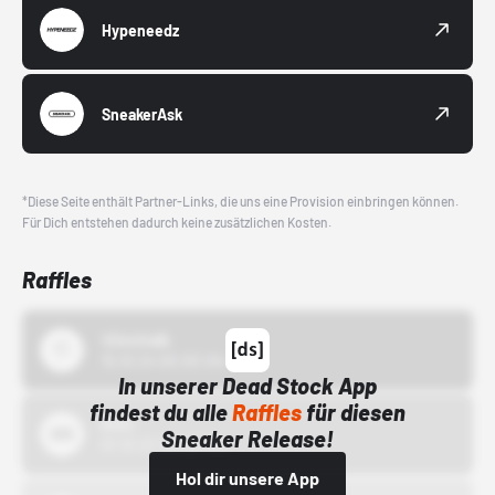
Hypeneedz
SneakerAsk
*Diese Seite enthält Partner-Links, die uns eine Provision einbringen können.
Für Dich entstehen dadurch keine zusätzlichen Kosten.
Raffles
43einhalb
15.10.24 00:00 Uhr
In unserer Dead Stock App
findest du alle
Raffles
für diesen
Bstn
Sneaker Release!
01.10.22 00:00 Uhr
Hol dir unsere App