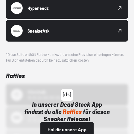
Hypeneedz
SneakerAsk
*Diese Seite enthält Partner-Links, die uns eine Provision einbringen können.
Für Dich entstehen dadurch keine zusätzlichen Kosten.
Raffles
43einhalb
15.10.24 00:00 Uhr
In unserer Dead Stock App
findest du alle
Raffles
für diesen
Bstn
Sneaker Release!
01.10.22 00:00 Uhr
Hol dir unsere App