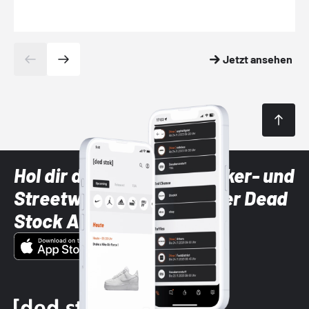
Jetzt ansehen
Hol dir die neuesten Sneaker- und
Streetwear-Brands mit der Dead
Stock App