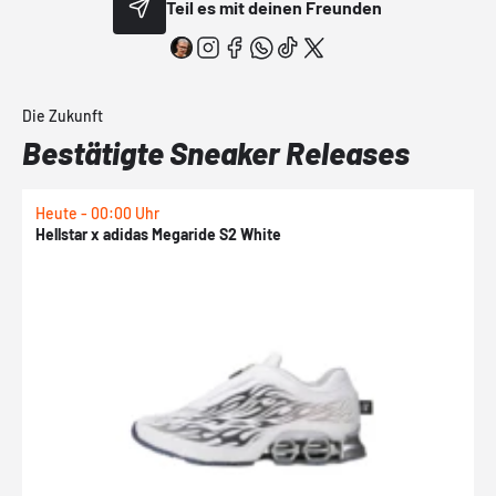
Teil es mit deinen Freunden
Die Zukunft
Bestätigte Sneaker Releases
Heute - 00:00 Uhr
H
Hellstar x adidas Megaride S2 White
N