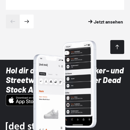
Jetzt ansehen
Hol dir die neuesten Sneaker- und
Streetwear-Brands mit der Dead
Stock App