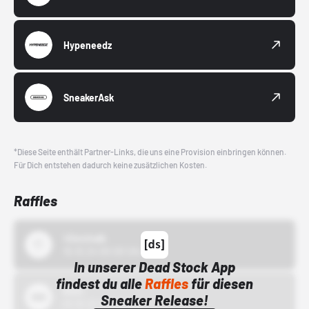
Hypeneedz
SneakerAsk
*Diese Seite enthält Partner-Links, die uns eine Provision einbringen können.
Für Dich entstehen dadurch keine zusätzlichen Kosten.
Raffles
43einhalb
15.10.24 00:00 Uhr
In unserer Dead Stock App
findest du alle
Raffles
für diesen
Bstn
Sneaker Release!
01.10.22 00:00 Uhr