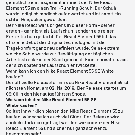
gemütlich sein. Insgesamt erinnert der Nike React
Element 55 an einen Trail-Running Schuh. Der Schuh
wurde lediglich modisch aufgewertet und ist somit ein
echter Hingucker geworden.
Der Nike React war übrigens in dieser Form – seiner
ersten – gar nicht als Laufschuh, sondern als reiner
Freizeitschuh gedacht. Der React Element 55 ist das
offizielle Debüt der Originaltechnologie, mit der
Tragekomfort ganz neu definiert wurde. Seine extrem
weiche Sohle wurde zur Bewältigung der täglichen
Arbeitsstrecke in der Stadt gemacht. Eine Innovation, aus
der sich später der Laufschuh entwickelte.
Wann kann ich den Nike React Element 55 SE White
kaufen?
Der offizielle Releasetermin des Nike React Element 55 ist
nächsten Monat, am 02. Mai 2019.
Der Release startet um
09:00 in den hier aufgeführten Shops.
Wo kann ich den Nike React Element 55 SE
White
kaufen?
Solltet ihr wirklich planen den Nike React Element 55 zu
kaufen, wünsche ich euch viel Glück. Der Release wird
ähnlich stark nachgefragt werden wie andere der
Nike
React Element 55
und sicher nur ganz schwer zu
bekommen sein!