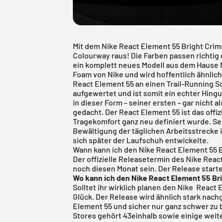
Mit dem Nike React Element 55 Bright Cri
Colourway raus! Die Farben passen richti
ein komplett neues Modell aus dem Hause 
Foam von Nike und wird hoffentlich ähnlich
React Element 55 an einen Trail-Running S
aufgewertet und ist somit ein echter Hin
in dieser Form – seiner ersten – gar nicht 
gedacht. Der React Element 55 ist das offiz
Tragekomfort ganz neu definiert wurde. S
Bewältigung der täglichen Arbeitsstrecke i
sich später der Laufschuh entwickelte.
Wann kann ich den Nike React Element 55 
Der offizielle Releasetermin des Nike React
noch diesen Monat sein. Der Release start
Wo kann ich den Nike React Element 55 Br
Solltet ihr wirklich planen den Nike React
Glück. Der Release wird ähnlich stark nac
Element 55
und sicher nur ganz schwer zu
Stores gehört
43einhalb
sowie einige weite