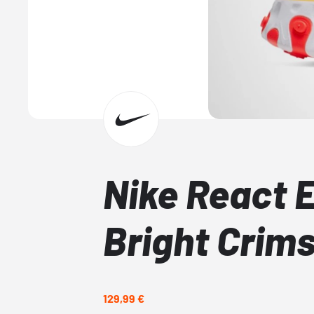
Nike React 
Bright Crim
129,99 €