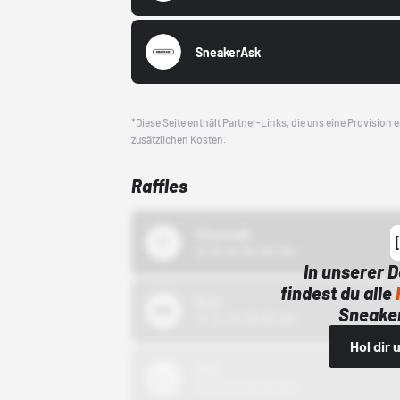
SneakerAsk
*Diese Seite enthält Partner-Links, die uns eine Provision
zusätzlichen Kosten.
Raffles
43einhalb
15.10.24 00:00 Uhr
In unserer 
findest du alle
Bstn
Sneaker
01.10.22 00:00 Uhr
Hol dir
Nike
01.10.22 00:00 Uhr