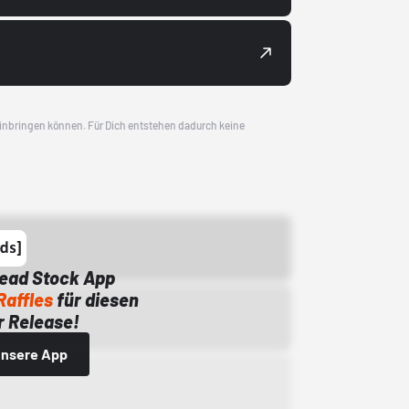
 einbringen können. Für Dich entstehen dadurch keine
Dead Stock App
Raffles
für diesen
 Release!
 unsere App