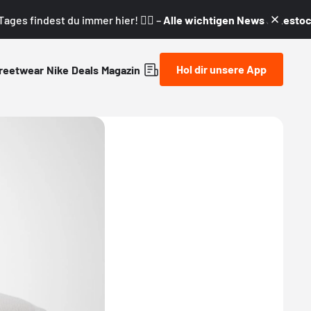
ages findest du immer hier! 👇🏼 –
Alle wichtigen News & Restock
Hol dir unsere App
reetwear
Nike
Deals
Magazin