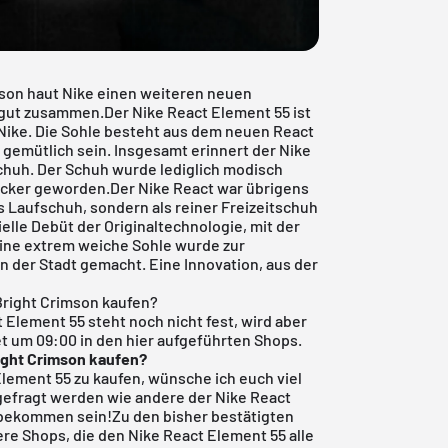
mson haut Nike einen weiteren neuen
g gut zusammen.Der
Nike React Element 55
ist
Nike. Die Sohle besteht aus dem neuen React
 gemütlich sein. Insgesamt erinnert der Nike
chuh. Der Schuh wurde lediglich modisch
gucker geworden.Der Nike React war übrigens
als Laufschuh, sondern als reiner Freizeitschuh
ielle Debüt der Originaltechnologie, mit der
eine extrem weiche Sohle wurde zur
n der Stadt gemacht. Eine Innovation, aus der
Bright Crimson kaufen?
 Element 55 steht noch nicht fest, wird aber
et um 09:00 in den hier aufgeführten Shops.
ight Crimson
kaufen?
 Element 55 zu kaufen, wünsche ich euch viel
hgefragt werden wie andere der
Nike React
 bekommen sein!Zu den bisher bestätigten
re Shops, die den Nike React Element 55 alle