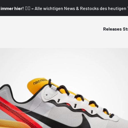
mmer hier! 👇🏼 –
Alle wichtigen News & Restocks des heutigen T
Releases
St