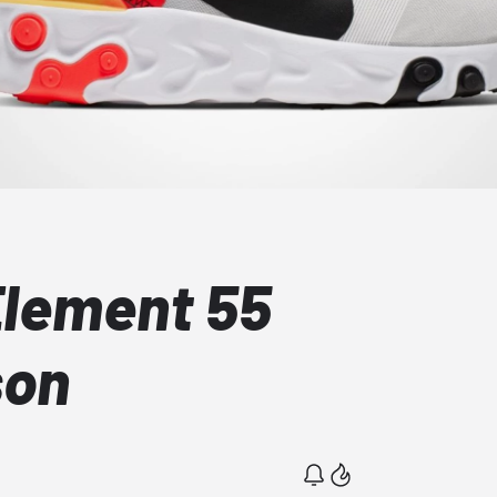
Element 55
son