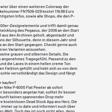
ewter über einen weiteren Colorway der
tikelnummer FN7509-029 kostet 119,99 Euro
chtigsten Infos, sowie alle Shops, die den P-
.
000er-Designelemente und trifft damit genau
ntwicklung des Pegasus, der 2006 an den Start
0 aus den Archiven geholt, abgestaubt und
ans der Silhouette, denn in diesem Jahr sind
 an den Start gegangen. Checkt gerne auch
deren Varianten anzusehen.
seine grauen und silbernen Details. Die
in angenehmes Tragegefühl. Passend zu den
und die Laces in einem hellen creme Ton
nen Farbton gehüllt und hebt sich so von dem
nsohle vervollständigt das Design und fängt
r kaufen?
der Nike P-6000 Flat Pewter ab sofort
r besonders angetan hat, solltet ihr besser
Zukunft keinen spannenden Drop mehr
re
kostenlosen Dead Stock App
ans Herz. Die
immer up to date und informiert euch über
-Welt. Doch das ist noch nicht alles, denn