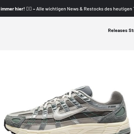
mmer hier! 👇🏼 –
Alle wichtigen News & Restocks des heutigen T
Releases
St