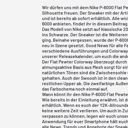
Wir dürfen uns mit dem Nike P-6000 Flat P
Silhouette freuen. Der Sneaker mit der Ar
und ist bereits ab sofort erhältlich. Alle wi
6000 anbieten, findet ihr in diesem Beitrag
Das Modell von
Nike
setzt auf klassische 2
ins Schwarze. Der Sneaker ist die Weitere
ging. Beinahe vergessen, wurde der P-600
neu in Szene gesetzt. Good News für alle F
verschiedene Ausführungen und Colorways
unserer
Releasekalender
, um euch die an
Der Flat Pewter Colorway überzeugt durch 
atmungsaktive Basis aus Mesh sorgt für e
natürlichen Tönen sind die Zwischensohle 
gehalten. Auch der Swoosh ist in den clea
restlichen Upper ab. Die zweifarbige Auße
das Farbschema noch einmal auf.
Wann könnt ihr den Nike P-6000 Flat Pewte
Wie bereits in der Einleitung erwähnt, ist 
erhältlich. Wenn es euch der Y2K-Allrounde
keine weitere Zeit verlieren. Um auch in 
verpassen zu können, legen wir euch unse
Anwendung für euer Smartphone hält euch 
alle News, Trends und Angebote der Sneaker