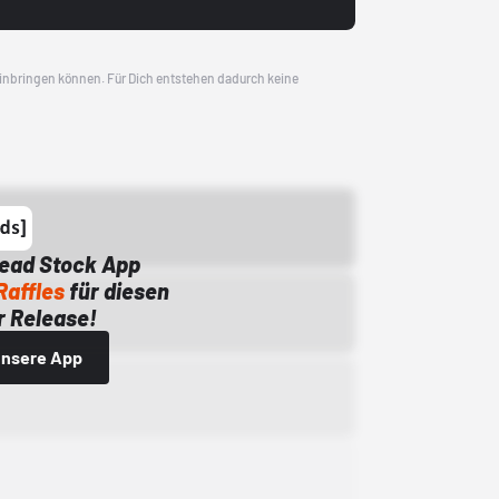
 einbringen können. Für Dich entstehen dadurch keine
Dead Stock App
Raffles
für diesen
 Release!
 unsere App