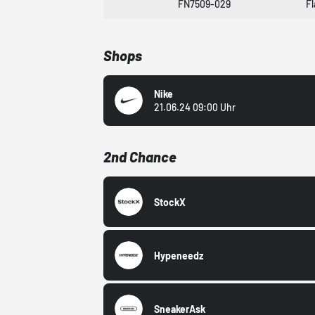
FN7509-029
Fl
Shops
Nike
21.06.24 09:00 Uhr
2nd Chance
StockX
Hypeneedz
SneakerAsk