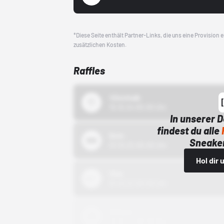
*Diese Seite enthält Partner-Links, die uns eine Provision
zusätzlichen Kosten.
Raffles
43einhalb
15.10.24 00:00 Uhr
In unserer 
findest du alle
Bstn
Sneaker
01.10.22 00:00 Uhr
Hol dir
Nike
01.10.22 00:00 Uhr
Adidas
01.10.22 00:00 Uhr