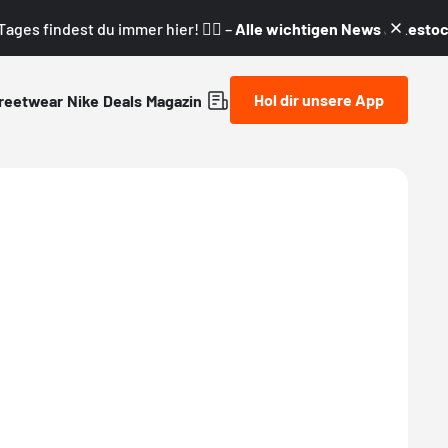
ages findest du immer hier! 👇🏼 –
Alle wichtigen News & Restock
Hol dir unsere App
reetwear
Nike
Deals
Magazin