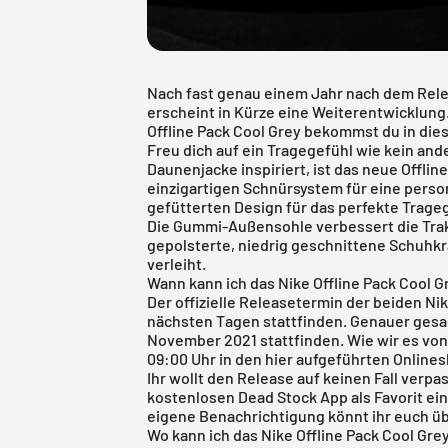
Nach fast genau einem Jahr nach dem Rel
erscheint in Kürze eine Weiterentwicklung
Offline Pack Cool Grey bekommst du in die
Freu dich auf ein Tragegefühl wie kein an
Daunenjacke inspiriert, ist das neue Offli
einzigartigen Schnürsystem für eine perso
gefütterten Design für das perfekte Trage
Die Gummi-Außensohle verbessert die Trak
gepolsterte, niedrig geschnittene Schuhkr
verleiht.
Wann kann ich das Nike Offline Pack Cool G
Der offizielle Releasetermin der beiden Ni
nächsten Tagen stattfinden. Genauer gesa
November 2021 stattfinden. Wie wir es von
09:00 Uhr in den hier aufgeführten Onlines
Ihr wollt den Release auf keinen Fall verp
kostenlosen Dead Stock App
als Favorit ei
eigene Benachrichtigung könnt ihr euch üb
Wo kann ich das Nike Offline Pack Cool Gre