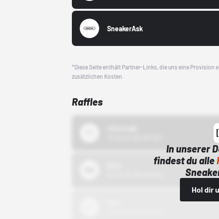
SneakerAsk
*Diese Seite enthält Partner-Links, die uns eine Provision
zusätzlichen Kosten.
Raffles
43einhalb
15.10.24 00:00 Uhr
In unserer 
findest du alle
Bstn
Sneaker
01.10.22 00:00 Uhr
Hol dir
Nike
01.10.22 00:00 Uhr