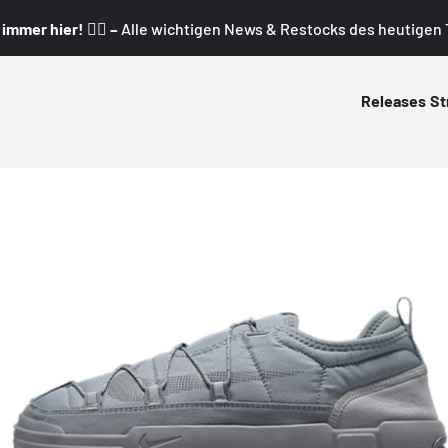
mmer hier! 👇🏼 –
Alle wichtigen News & Restocks des heutigen T
Releases
St