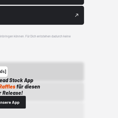
 einbringen können. Für Dich entstehen dadurch keine
Dead Stock App
Raffles
für diesen
 Release!
 unsere App