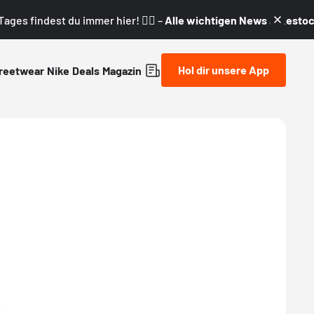
ages findest du immer hier! 👇🏼 –
Alle wichtigen News & Restock
Hol dir unsere App
reetwear
Nike
Deals
Magazin