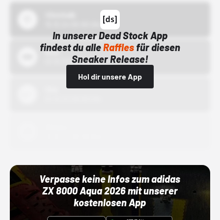
43einhalb
15.10.24 00:00 Uhr
In unserer Dead Stock App
findest du alle
Raffles
für diesen
Bstn
Sneaker Release!
01.10.22 00:00 Uhr
Hol dir unsere App
Nike
01.10.22 00:00 Uhr
Adidas
01.10.22 00:00 Uhr
Verpasse keine Infos zum adidas
ZX 8000 Aqua 2026 mit unserer
kostenlosen App