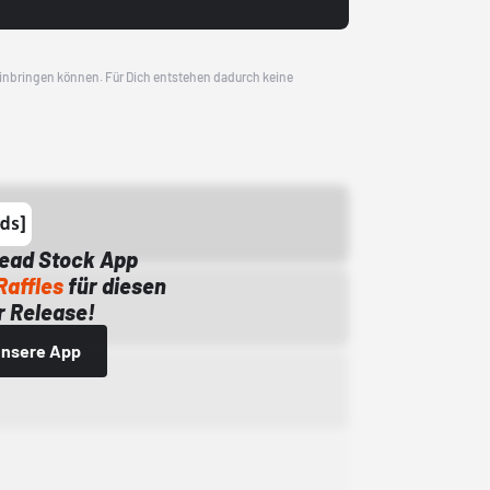
 einbringen können. Für Dich entstehen dadurch keine
Dead Stock App
Raffles
für diesen
 Release!
 unsere App