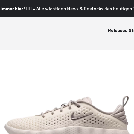
mmer hier! 👇🏼 –
Alle wichtigen News & Restocks des heutigen T
Releases
St