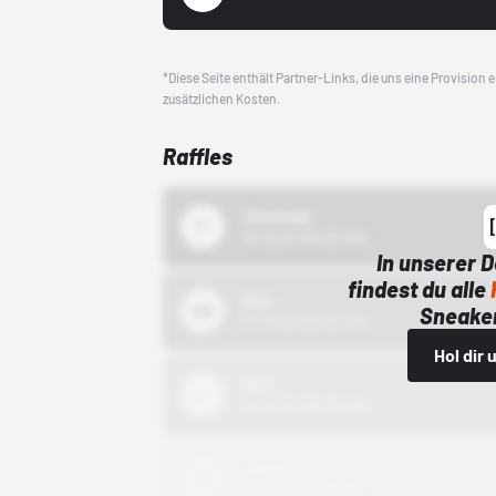
*Diese Seite enthält Partner-Links, die uns eine Provision
zusätzlichen Kosten.
Raffles
43einhalb
15.10.24 00:00 Uhr
In unserer 
findest du alle
Bstn
Sneaker
01.10.22 00:00 Uhr
Hol dir
Nike
01.10.22 00:00 Uhr
Adidas
01.10.22 00:00 Uhr