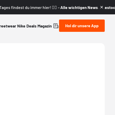
ages findest du immer hier! 👇🏼 –
Alle wichtigen News & Restock
Hol dir unsere App
reetwear
Nike
Deals
Magazin