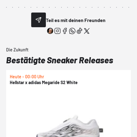
Teil es mit deinen Freunden
Die Zukunft
Bestätigte Sneaker Releases
Heute - 00:00 Uhr
H
Hellstar x adidas Megaride S2 White
N