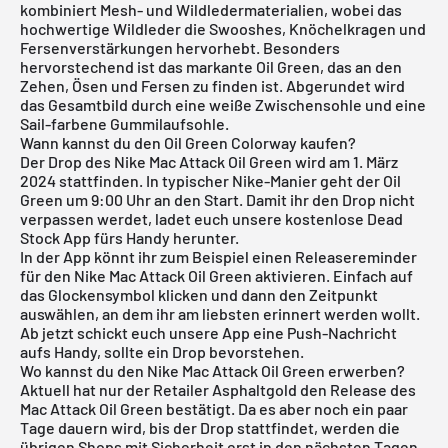
kombiniert Mesh- und Wildledermaterialien, wobei das
hochwertige Wildleder die Swooshes, Knöchelkragen und
Fersenverstärkungen hervorhebt. Besonders
hervorstechend ist das markante Oil Green, das an den
Zehen, Ösen und Fersen zu finden ist. Abgerundet wird
das Gesamtbild durch eine weiße Zwischensohle und eine
Sail-farbene Gummilaufsohle.
Wann kannst du den Oil Green Colorway kaufen?
Der Drop des Nike Mac Attack Oil Green wird am 1. März
2024 stattfinden. In typischer Nike-Manier geht der Oil
Green um 9:00 Uhr an den Start. Damit ihr den Drop nicht
verpassen werdet, ladet euch unsere
kostenlose Dead
Stock App
fürs Handy herunter.
In der App könnt ihr zum Beispiel einen Releasereminder
für den Nike Mac Attack Oil Green aktivieren. Einfach auf
das Glockensymbol klicken und dann den Zeitpunkt
auswählen, an dem ihr am liebsten erinnert werden wollt.
Ab jetzt schickt euch unsere App eine Push-Nachricht
aufs Handy, sollte ein Drop bevorstehen.
Wo kannst du den Nike Mac Attack Oil Green erwerben?
Aktuell hat nur der Retailer Asphaltgold den Release des
Mac Attack Oil Green bestätigt. Da es aber noch ein paar
Tage dauern wird, bis der Drop stattfindet, werden die
übrigen Shops mit Sicherheit erst in den nächsten Tagen