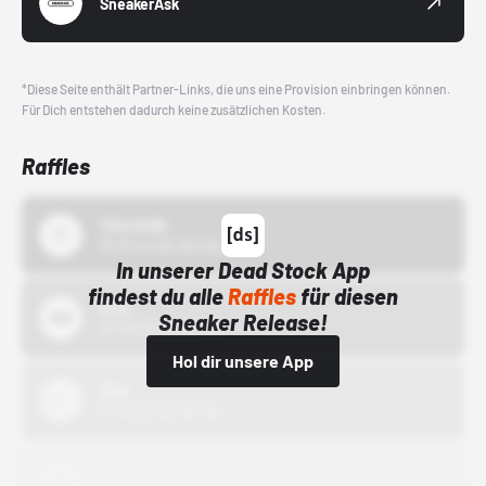
SneakerAsk
*Diese Seite enthält Partner-Links, die uns eine Provision einbringen können.
Für Dich entstehen dadurch keine zusätzlichen Kosten.
Raffles
43einhalb
15.10.24 00:00 Uhr
In unserer Dead Stock App
findest du alle
Raffles
für diesen
Bstn
Sneaker Release!
01.10.22 00:00 Uhr
Hol dir unsere App
Nike
01.10.22 00:00 Uhr
Adidas