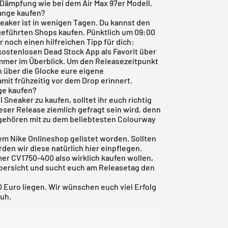
ir-Dämpfung wie bei dem
Air Max 97er Modell
.
range kaufen?
neaker ist in wenigen Tagen. Du kannst den
fgeführten Shops kaufen. Pünktlich um 09:00
r noch einen hilfreichen Tipp für dich:
kostenlosen Dead Stock App
als Favorit über
immer im Überblick. Um den Releasezeitpunkt
ch über die Glocke eure eigene
mit frühzeitig vor dem Drop erinnert.
ge kaufen?
l Sneaker zu kaufen, solltet ihr euch richtig
ieser Release ziemlich gefragt sein wird, denn
 gehören mit zu dem beliebtesten Colourway
dem
Nike Onlineshop
gelistet worden. Sollten
en wir diese natürlich hier einpflegen.
er CV1750-400 also wirklich kaufen wollen,
bersicht
und sucht euch am Releasetag den
0 Euro liegen. Wir wünschen euch viel Erfolg
huh.