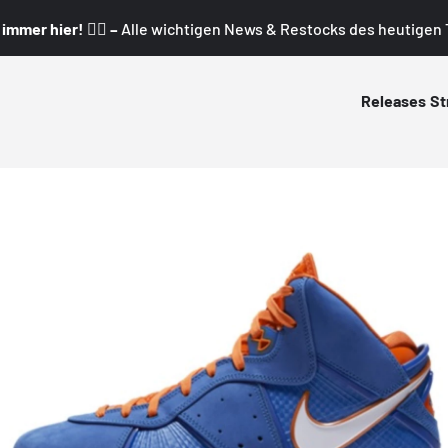
mmer hier! 👇🏼 –
Alle wichtigen News & Restocks des heutigen T
Releases
St