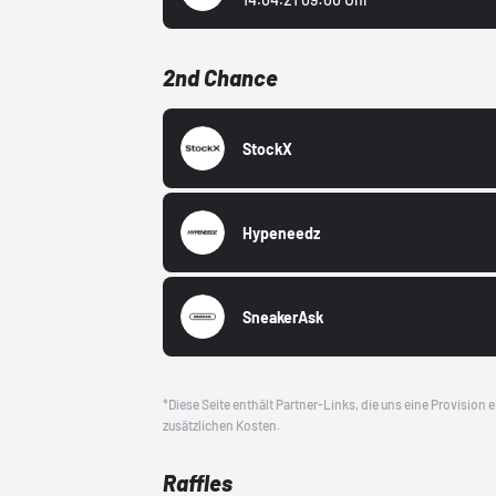
2nd Chance
StockX
Hypeneedz
SneakerAsk
*Diese Seite enthält Partner-Links, die uns eine Provision
zusätzlichen Kosten.
Raffles