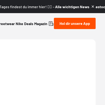
ages findest du immer hier! 👇🏼 –
Alle wichtigen News & Restock
Hol dir unsere App
reetwear
Nike
Deals
Magazin