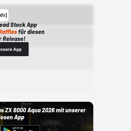
Dead Stock App
Raffles
für diesen
 Release!
 unsere App
as ZX 8000 Aqua 2026 mit unserer
losen App