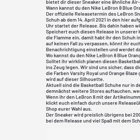
bietet dir dieser Sneaker eine ähnliche A
Wann kannst du den Nike LeBron 8 Blue O
Der offizielle Releasetermin des LeBron S
Schuh ab dem 14. April 2021 in den hier au
Uhr startet der Release. Bis dahin haben wi
Speichert euch diesen Release in unserer
die Flamme ein, damit habt ihr den Schuh 
auf keinen Fall zu verpassen, könnt ihr eu
Benachrichtigung einstellen und werdet da
Wo kannst du den Nike LeBron 8 Blue Oran
Solltet ihr wirklich planen diesen Basketbal
ins Zeug legen. Wir sind uns sicher, dass d
die Farben Varsity Royal und Orange Blaze
wird auf dieser Silhouette.
Aktuell sind die Basketball Schuhe nur in 
demnächst weitere Stores auftauchen, werd
Wenn ihr den LeBron 8 mit der Artikelnumm
klickt euch einfach durch unsere
Releaseü
Shop eurer Wahl aus.
Der Sneaker wird preislich übrigens bei 20
bei dem Release und viel Spaß mit dem Sc