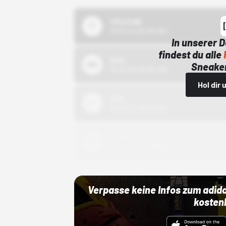
43einhalb
15.10.24 00:00 Uhr
In unserer 
findest du alle
Bstn
Sneaker
01.10.22 00:00 Uhr
Hol dir
Nike
01.10.22 00:00 Uhr
Adidas
01.10.22 00:00 Uhr
Verpasse keine Infos zum adid
kosten